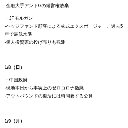
-金融大手アントGの経営権放棄
・JPモルガン
-ヘッジファンド顧客による株式エクスポージャー、過去5
年で最低水準
-個人投資家の投げ売りも観測
1/8（日）
・中国政府
-現地本日から事実上のゼロコロナ撤廃
-アウトバウンドの復活には時間要する公算
1/9（月）