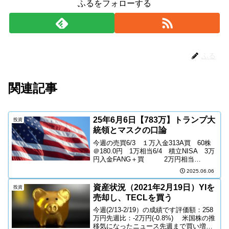
ふるをフォローする
ふる
関連記事
25年6月6日【783万】トランプ大
投資
統領とマスクの口論
今週の売買6/3 １万入金313A買 60株
＠180.0円 1万相当6/4 積立NISA 3万
円入金FANG＋買 2万円相当
NASDAQ100買 2万円相当今週の成績
2025.06.06
（5/31～6/6）大統領とマスクの口論が
SNS上で繰り広げられ、TS...
資産状況（2021年2月19日）YIを
投資
売却し、TECLを買う
今週(2/13-2/19）の成績です評価額：258
万円先週比：-2万円(-0.8%) 米国株の推
移気になったニュース先週まで買い増し