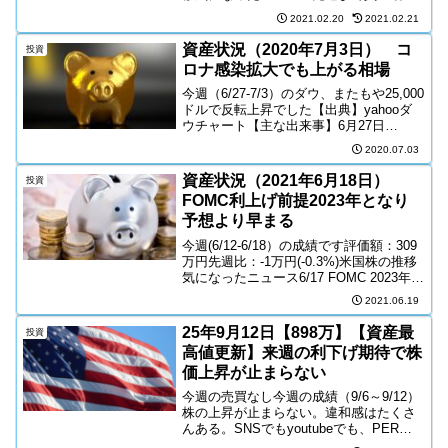
してきたYIを手放す。握力不足だと感じ
2021.02.20
2021.02.21
るのだが、もう少し下がりそうなので再
度インできる時を待つ。12~26...
資産状況（2020年7月3日） コ
投資
ロナ感染拡大でも上がる相場
今週（6/27-7/3）のダウ、またもや25,000
ドルで反転上昇でした【出典】yahooダ
ウチャート【主な出来事】6月27日
（土）・FBが対ヘイトスピーチへの方針
2020.07.03
発表6月28日（日）・大統領選支持率＊バ
イデン50% > トランプ40%・東...
資産状況（2021年6月18日）
投資
FOMC利上げ前提2023年となり
予想より早まる
今週(6/12-6/18）の成績です評価額：309
万円先週比：-1万円(-0.3%)米国株の推移
気になったニュース6/17 FOMC 2023年の
利上げ支持メンバー増加し、予想より利
2021.06.19
上げが早まる見込み＝＞ダウが売られ
る。NASDAQは買われ...
25年9月12日【898万】【資産最
投資
高値更新】来週の利下げ期待で株
価上昇が止まらない
今週の売買なし今週の成績（9/6～9/12）
株の上昇が止まらない。違和感はたくさ
んある。SNSでもyoutubeでも、PERや
EPSなど、株価が割高であることを測る