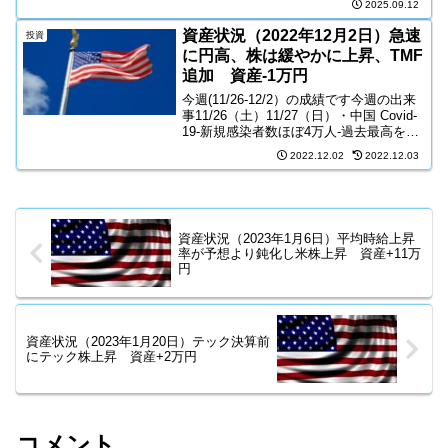
2025.09.12
ための指標が登場してきている。FRB利
下げ後のその後はどうなるのであろう
資産状況（2022年12月2日）急速
投資
か？...
に円高、株は緩やかに上昇、TMF
追加 資産-1万円
今週(11/26-12/2）の成績です今週の出来
事11/26（土）11/27（日）・中国 Covid-
19-新規感染者数ほぼ4万人-過去最高を更
新・ジェフ・ベゾス-「消費を控え現金を
2022.12.02
2022.12.03
蓄えておくべき」-「すぐにリセッション
がやってくる」・バン...
資産状況（2023年1月6日）平均時給上昇
率が予想より鈍化し米株上昇 資産+11万
円
資産状況（2023年1月20日）テック決算前
にテック株上昇 資産+2万円
コメント