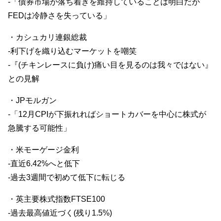
-「債券市場が落ち着きを維持していることは明白だが
FEDは冷静さを失っている」
・カシュカリ連銀総裁
-利下げを織り込むマーケットを嘲笑
-『(チキンレースに負け)痛い目を見るのは我々ではない』
との見解
・JPモルガン
-「12月CPIが下振れればショートカバーを中心に株式が
急騰する可能性」
・米モーゲージ金利
-直近6.42%へと低下
-過去3週間で初めて低下に転じる
・英主要株式指数FTSE100
-過去最高値近づく(残り1.5%)