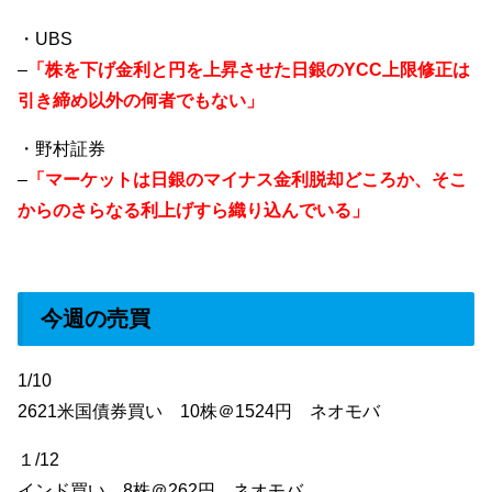
・UBS
–
「株を下げ金利と円を上昇させた日銀のYCC上限修正は
引き締め以外の何者でもない」
・野村証券
–
「マーケットは日銀のマイナス金利脱却どころか、そこ
からのさらなる利上げすら織り込んでいる」
今週の売買
1/10
2621米国債券買い 10株＠1524円 ネオモバ
１/12
インド買い 8株＠262円 ネオモバ