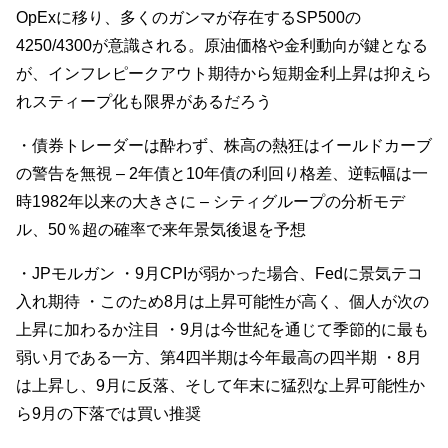
OpExに移り、多くのガンマが存在する
SP500の
4250/4300が意識される。原油価格や金利動向が鍵となる
が、インフレピークアウト期待から短期金利上昇は抑えら
れスティープ化も限界があるだろう
・債券トレーダーは酔わず、株高の熱狂はイールドカーブ
の警告を無視 – 2年債と10年債の利回り格差、逆転幅は一
時1982年以来の大きさに – シティグループの分析モデ
ル、50％超の確率で来年景気後退を予想
・JPモルガン ・9月CPIが弱かった場合、Fedに景気テコ
入れ期待 ・このため8月は上昇可能性が高く、個人が次の
上昇に加わるか注目 ・9月は今世紀を通じて季節的に最も
弱い月である一方、第4四半期は今年最高の四半期 ・8月
は上昇し、9月に反落、そして年末に猛烈な上昇可能性か
ら9月の下落では買い推奨