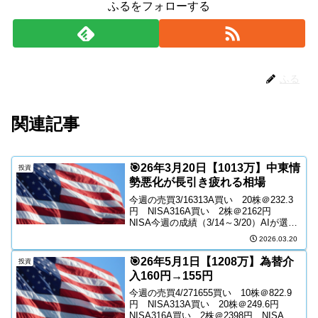
ふるをフォローする
ふる
関連記事
🎯26年3月20日【1013万】中東情
投資
勢悪化が長引き疲れる相場
今週の売買3/16313A買い 20株＠232.3
円 NISA316A買い 2株＠2162円
NISA今週の成績（3/14～3/20）AIが選ん
だ今週の株式市場のトピックス３つで
2026.03.20
す。中東情勢の悪化によるリスクオフ拡
大 中東地域での緊張が急速...
🎯26年5月1日【1208万】為替介
投資
入160円→155円
今週の売買4/271655買い 10株＠822.9
円 NISA313A買い 20株＠249.6円
NISA316A買い 2株＠2398円 NISA🚗