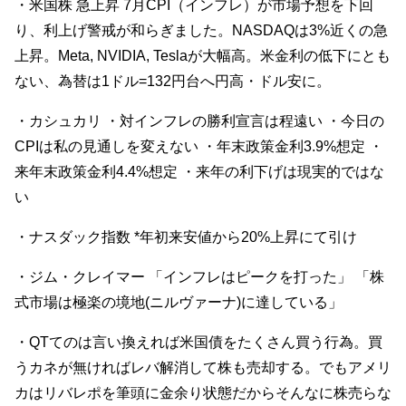
・米国株 急上昇 7月CPI（インフレ）が市場予想を下回
り、利上げ警戒が和らぎました。NASDAQは3%近くの急
上昇。Meta, NVIDIA, Teslaが大幅高。米金利の低下にとも
ない、為替は1ドル=132円台へ円高・ドル安に。
・カシュカリ ・対インフレの勝利宣言は程遠い ・今日の
CPIは私の見通しを変えない ・年末政策金利3.9%想定 ・
来年末政策金利4.4%想定 ・来年の利下げは現実的ではな
い
・ナスダック指数 *年初来安値から20%上昇にて引け
・ジム・クレイマー 「インフレはピークを打った」 「株
式市場は極楽の境地(ニルヴァーナ)に達している」
・QTてのは言い換えれば米国債をたくさん買う行為。買
うカネが無ければレバ解消して株も売却する。でもアメリ
カはリバレポを筆頭に金余り状態だからそんなに株売らな