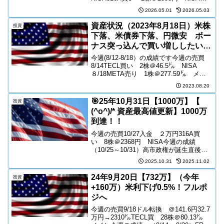
5200円 → NASDAQ1004/28デンソー
2026.05.01
2026.05.03
買い 100株＠1834.8円 NISA4...
資産状況（2023年8月18日）米株
投資
下落、米債券下落、円微安 ボー
ナス突っ込んで買い増ししたい
【9-12月底予想】 資産-18万円
今週(8/12-8/18）の成績です今週の売買
8/14TECL買い 2株＠46.5㌦ NISA
８/18META売り 1株＠277.59㌦ メイ
ン特定買い単価＠239.3㌦ ＋38㌦
2023.08.20
🎯25年10月31日【1000万】【
投資
(^o^)/* 資産最高値更新】1000万
到達！！
今週の売買10/27入金 ２万円316A買
い 8株＠2368円 NISA今週の成績
（10/25～10/31）高市政権が誕生直後
に、日米、日韓、日中首脳会談が行わ
2025.10.31
2025.11.02
れ、好調の評価。それなら株価も騰が
る。日米の会談に合わせて、ベッセント
24年9月20日【732万】（今年
投資
財務長官・...
+160万）米利下げ0.5%！フルポ
ジへ
今週の売買9/18ドル転換 ＠141.6円32.7
万円→2310㌦TECL買 28株＠80.13㌦