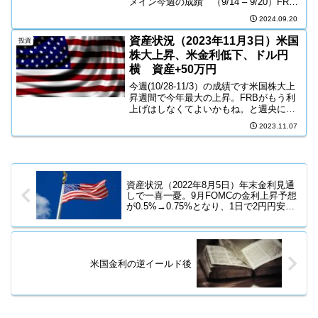
メイン今週の成績 （9/14 – 9/20）FRB
がいよいよ金利引き下げに動いた。直前
2024.09.20
まで0.25%の利下げで、穏やかに始まる
だろうとされて...
資産状況（2023年11月3日）米国
投資
株大上昇、米金利低下、ドル円
横 資産+50万円
今週(10/28-11/3）の成績です米国株大上
昇週間で今年最大の上昇。FRBがもう利
上げはしなくてよいかもね。と週央に言
った後に、金曜の雇用統計が景気後退を
2023.11.07
示す数値。完璧に株に有利な状況がそろ
い、爆上げ達成。ハードランディングか
ソフトラン...
資産状況（2022年8月5日）年末金利見通
しで一喜一憂。9月FOMCの金利上昇予想
が0.5%→0.75%となり、1日で2円円安の
不安定ぶり。資産+12万＆入金1万
米国金利の逆イールド後