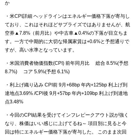
か
・米CPI詳細 ヘッドラインはエネルギー価格下落が寄与し
ており、これはそれほどサプライズではありませんが、航
空券▲7.8%（前月比）や中古車▲0.4%の下落が目立ちま
す。一方で中期的に大切な帰属家賃は+0.6%と予想通りで
すが、高い水準となっています。
・米国消費者物価指数(CPI) 前年同月比 総合 8.5%(予想
8.7%) コア 5.9%(予想 6.1%)
・利上げ織り込み CPI前 9月+68bp 年内+125bp 利上げ到
達地点3.69% /CPI後 9月+57bp 年内+109bp 利上げ到達地
点3.48%
・今回のCPI結果を受けてインフレピークアウト説が強く
なり、株価はいい感じに上げてるね～ 項目別に見ると今
回は特にエネルギー価格下落が寄与した。 このまま次回