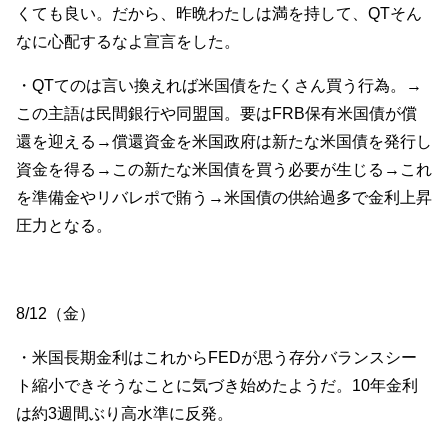
くても良い。だから、昨晩わたしは満を持して、QTそん
なに心配するなよ宣言をした。
・QTてのは言い換えれば米国債をたくさん買う行為。→
この主語は民間銀行や同盟国。要はFRB保有米国債が償
還を迎える→償還資金を米国政府は新たな米国債を発行し
資金を得る→この新たな米国債を買う必要が生じる→これ
を準備金やリバレポで賄う→米国債の供給過多で金利上昇
圧力となる。
8/12（金）
・米国長期金利はこれからFEDが思う存分バランスシー
ト縮小できそうなことに気づき始めたようだ。10年金利
は約3週間ぶり高水準に反発。