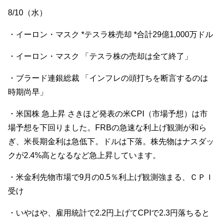
8/10（水）
・イーロン・マスク *テスラ株売却 *合計29億1,000万ドル
・イーロン・マスク 「テスラ株の売却は全て終了」
・ブラード連銀総裁 「インフレの頭打ちを断言するのは
時期尚早」
・米国株 急上昇 さきほど発表の米CPI（市場予想）は市
場予想を下回りました。FRBの急速な利上げ観測が和ら
ぎ、米長期金利は急低下。ドルは下落。株先物はナスダッ
クが2.4%高となるなど急上昇しています。
・米金利先物市場で9月の0.5％利上げ観測強まる、ＣＰＩ
受け
・いやはや、雇用統計で2.2円上げてCPIで2.3円落ちると