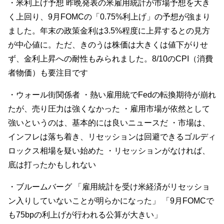
・米利上げ予想 昨晩発表の米雇用統計が市場予想を大き
く上回り、9月FOMCの「0.75%利上げ」の予想が強まり
ました。年末の政策金利は3.5%程度に上昇するとの見方
が中心値に。ただ、きのうは株価は大きくは値下がりせ
ず、金利上昇への耐性もみられました。8/10のCPI（消費
者物価）も要注目です
・ウォール街関係者 ・熱い雇用統でFedの転換期待が崩れ
たが、売り圧力は強くなかった ・雇用市場が依然として
強いというのは、基本的には良いニュースだ ・市場は、
インフレは落ち着き、リセッションは回避できるゴルディ
ロックス相場を疑い始めた ・リセッションがなければ、
底は打ったかもしれない
・ブルームバーグ 「雇用統計を受け米経済がリセッショ
ン入りしていないことが明らかになった」 「9月FOMCで
も75bpの利上げが行われる公算が大きい」