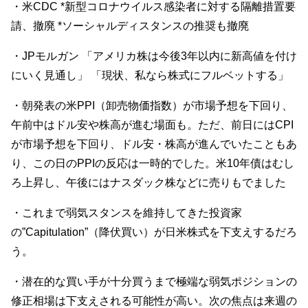
・米CDC *新型コロナウイルス感染者に対する隔離措置要
請、撤廃 *ソーシャルディスタンスの推奨も撤廃
・JPモルガン 「アメリカ株は今後3年以内に新高値を付け
にいく見通し」 「現状、私なら株式にフルベットする」
・朝発表の米PPI（卸売物価指数）が市場予想を下回り、
午前中はドル安や株高が進む場面も。ただ、前日にはCPI
が市場予想を下回り、ドル安・株高が進んでいたこともあ
り、この日のPPIの反応は一時的でした。米10年債はむし
ろ上昇し、午後にはナスダック株などに売りもでました
・
これまで弱気スタンスを維持してきた投資家
の”Capitulation”（降伏買い）が日米
株式を下支えするだろ
う。
・
潜在的な買い手が十分買うまで極端な弱気ポジションの
修正相場は下支えされる可能性が高い。次の焦点は来週の