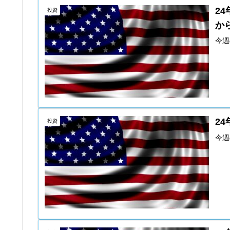
24
投資
か
今週
24
投資
今週