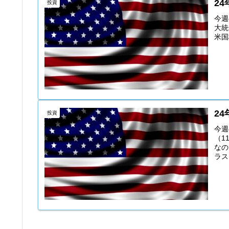
2
投資
今週
大統
米国
2
投資
今週
（1
なの
ラス