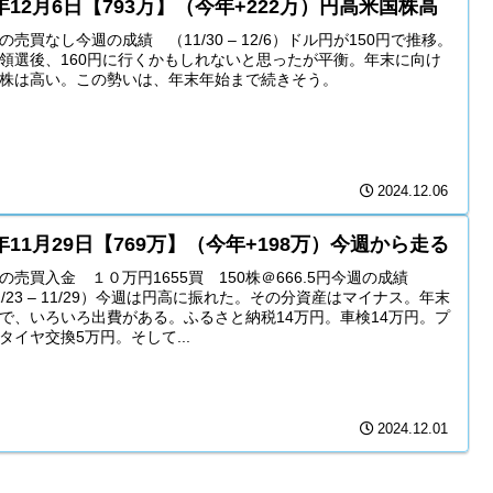
4年12月6日【793万】（今年+222万）円高米国株高
の売買なし今週の成績 （11/30 – 12/6）ドル円が150円で推移。
領選後、160円に行くかもしれないと思ったが平衡。年末に向け
株は高い。この勢いは、年末年始まで続きそう。
2024.12.06
4年11月29日【769万】（今年+198万）今週から走る
の売買入金 １０万円1655買 150株＠666.5円今週の成績
1/23 – 11/29）今週は円高に振れた。その分資産はマイナス。年末
で、いろいろ出費がある。ふるさと納税14万円。車検14万円。プ
タイヤ交換5万円。そして...
2024.12.01