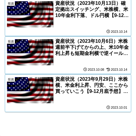
資産状況（2023年10月13日）確
投資
定拠出スイッチング、米株横、米
10年金利下落、ドル円横【9-12月
底予想】 資産+10万円
2023.10.14
資産状況（2023年10月6日）米株
投資
週前半下げてからの上、米10年金
利上昇も短期金利横で逆イールド
解消へ、ドル円横【9-12月底予
想】 資産-1万円
2023.10.08
2023.10.14
資産状況（2023年9月29日）米株
投資
横、米金利上昇、円安、ここから
買っていこう【9-12月底予想】
資産-7万円
2023.10.01