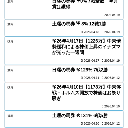
日曜の馬券 ☔0% 7戦全敗 皐月
競馬
賞は獲得
2026.04.19
土曜の馬券 ☔ 8% 12戦1勝
競馬
2026.04.18
2026.04.19
🎯26年4月17日【1226万】中東情
投資
勢緩和による株価上昇のイナズマ
が光った一週間
2026.04.17
2026.04.19
日曜の馬券 🎯129% 7戦2勝
競馬
2026.04.11
2026.04.12
🎯26年4月10日【1178万】中東停
投資
戦・ホルムズ開放で株価はお祭り
騒ぎ
2026.04.10
土曜の馬券 🎯131% 6戦5勝
競馬
2026.04.10
2026.04.12