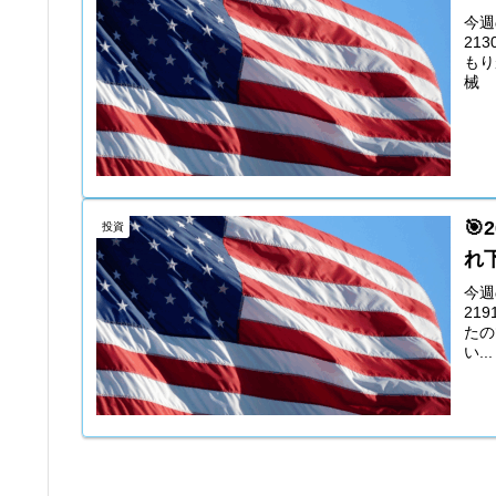
今週
21
もり
械 .

投資
れ
今週
21
たの
い...