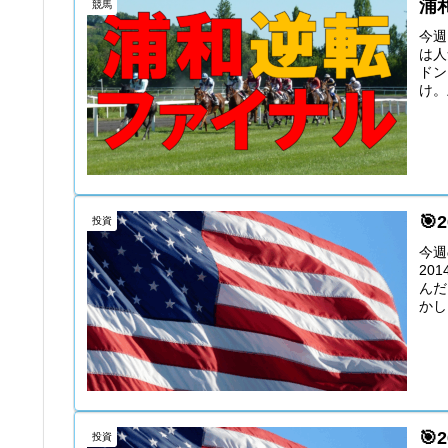
浦
競馬
今週
は人
ドン
け。
🎯
投資
今週
20
んだ
かし

投資