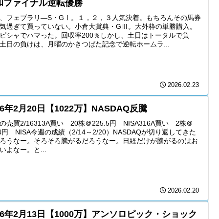
和ファイナル逆転優勝
、フェブラリ―S・GⅠ。１，２，３人気決着。もちろんその馬券
気過ぎて買っていない。小倉大賞典・GⅢ。大外枠の単勝購入。
ピシャでハマった。回収率200％しかし、土日はトータルで負
土日の負けは、月曜のかきつばた記念で逆転ホームラ...
2026.02.23
26年2月20日【1022万】NASDAQ反騰
の売買2/16313A買い 20株＠225.5円 NISA316A買い 2株＠
14円 NISA今週の成績（2/14～2/20）NASDAQが切り返してきた
ろうなー。そろそろ騰がるだろうなー。日経だけが騰がるのはお
いよなー。と...
2026.02.20
26年2月13日【1000万】アンソロピック・ショック