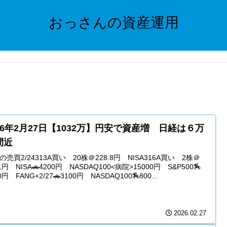
おっさんの資産運用
26年2月27日【1032万】円安で資産増 日経は６万
間近
の売買2/24313A買い 20株＠228.8円 NISA316A買い 2株＠
1円 NISA🚗4200円 NASDAQ100<病院>15000円 S&P500🏇
0円 FANG+2/27🚗3100円 NASDAQ100🏇800...
2026.02.27