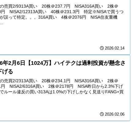
の売買2/9313A買い 20株＠237.7円 NISA316A買い 2株＠
30円 NISA2/12313A買い 40株＠231.3円 特定※NISAで買うつ
が誤って特定。。。316A買い 4株＠2076円 NISA住友重機
..
2026.02.14
26年2月6日【1024万】ハイテクは過剰投資が懸念さ
下げる
の売買2/2313A買い 20株＠234.1円 NISA316A買い 2株＠
91円 NISA2/6316A買い 2株＠2178円 NISA昨日から2.3%下げ
でルール違反の買い313Aは1.0%の下げしかなく見送りFANG+買
2026.02.06