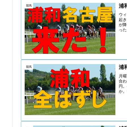
浦
競馬
ウィ
起き
が降
った
浦
競馬
月曜
合わ
円。
か。