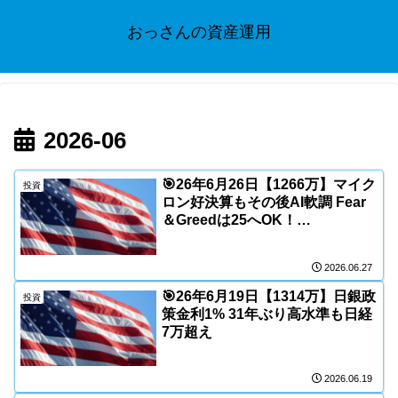
おっさんの資産運用
2026-06
🎯26年6月26日【1266万】マイク
投資
ロン好決算もその後AI軟調 Fear
＆Greedは25へOK！
ExtremeFear
2026.06.27
🎯26年6月19日【1314万】日銀政
投資
策金利1% 31年ぶり高水準も日経
7万超え
2026.06.19