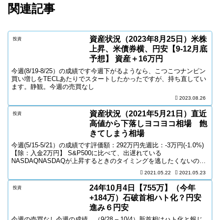
関連記事
資産状況（2023年8月25日）米株
投資
上昇、米債券横、円安【9-12月底
予想】 資産＋16万円
今週(8/19-8/25）の成績です今週下がるようなら、こつこつナンピン
買い増しをTECLあたりでスタートしたかったですが、持ち直してい
ます。静観。今週の売買なし
2023.08.26
資産状況（2021年5月21日）直近
投資
高値から下落しヨコヨコ相場 飽
きてしまう相場
今週(5/15-5/21）の成績です評価額：292万円先週比：-3万円(-1.0%)
【除：入金2万円】 S&P500に比べて、出遅れている
NASDAQNASDAQが上昇するときのタイミングを逃したくないの
で、ポートフォリオはすでにQQQ、T...
2021.05.22
2021.05.23
24年10月4日【755万】（今年
投資
+184万）石破首相ハト化？円安
進み６円安
今週の売買なし今週の成績 （9/28 – 10/4）新首相はハト化と報じ