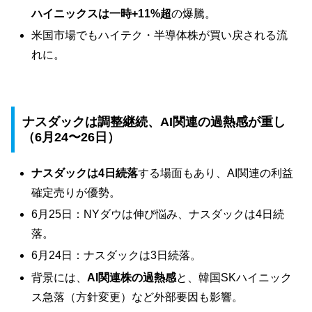
ハイニックスは一時+11%超
の爆騰。
米国市場でもハイテク・半導体株が買い戻される流
れに。
ナスダックは調整継続、AI関連の過熱感が重し
（6月24〜26日）
ナスダックは4日続落
する場面もあり、AI関連の利益
確定売りが優勢。
6月25日：NYダウは伸び悩み、ナスダックは4日続
落。
6月24日：ナスダックは3日続落。
背景には、
AI関連株の過熱感
と、韓国SKハイニック
ス急落（方針変更）など外部要因も影響。