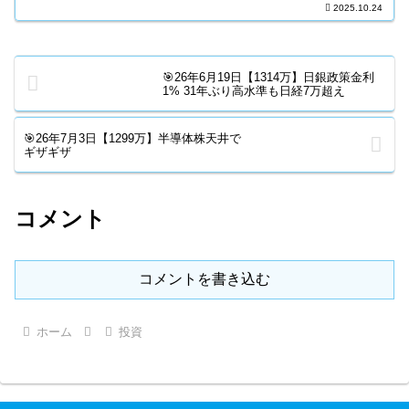
と、株式は喜んで上昇。資産...
2025.10.24
🎯26年6月19日【1314万】日銀政策金利
1% 31年ぶり高水準も日経7万超え
🎯26年7月3日【1299万】半導体株天井で
ギザギザ
コメント
コメントを書き込む
ホーム
投資