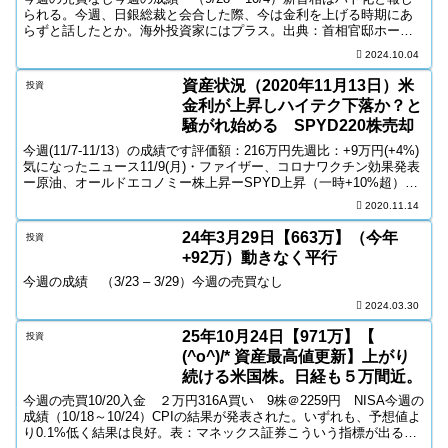
られる。今週、日銀総裁と会合した際、今は金利を上げる時期にあ
らずと話したとか。海外投資家にはプラス。出典：首相官邸ホーム
ページ米国雇用統計発表(10/4)。前回4.2%...
2024.10.04
資産状況（2020年11月13日）米
投資
金利が上昇しハイテク下落か？と
騒がれ始める SPYD220株売却
今週(11/7-11/13）の成績です評価額：216万円先週比：+9万円(+4%)
気になったニュース11/9(月)・ファイザー、コロナワクチン効果発表
ー原油、オールドエコノミー株上昇ーSPYD上昇（一時+10%超）
11/10(火)・ダウ＞ナ...
2020.11.14
24年3月29日【663万】（今年
投資
+92万）動きなく平行
今週の成績 （3/23 – 3/29）今週の売買なし
2024.03.30
25年10月24日【971万】【
投資
(^o^)/* 資産最高値更新】上がり
続ける米国株。日経も５万間近。
今週の売買10/20入金 ２万円316A買い 9株＠2259円 NISA今週の
成績（10/18～10/24）CPIの結果が発表された。いずれも、予想値よ
り0.1%低く結果は良好。表：マネックス証券こういう指標が出る