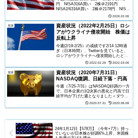
円 NISA316A買い 2株＠2191円
NISA2/6316A買い 2株＠2178円 NISA
昨日から2.3%下げたのでルール違反の買
2026.02.06
い313Aは1.0%の下げしかなく見送り
FANG+買い...
資産状況（2022年2月25日）ロシ
投資
アがウクライナ侵攻開始 株価は
反転上昇
今週(2/19-2/25）の成績です2/14 12時過
ぎ（日本時間）、Twitterを見ていると、
ロシアがウクライナへ侵攻開始したとの
TLが。未明のウクライナの街からの対空
2022.02.26
2022.03.06
射撃が市民のスマホを通して、世界へ拡
散されている。今週の出来事2/1...
資産状況（2020年7月31日）
投資
NASDAQ復調、日経下落・円高
今週（7/25-7/31）はNASDAQ好調の一方
で、日本企業の1Q決算の悪化と円高で日
経平均が下げた週となりました＜ダウ
日足 1カ月＞＜NASDAQ 日足 1カ月
2020.07.31
2020.08.08
＞＜日経 日足 1カ月＞【出典】yahoo
チャート今週の買い物・日産買い ...
24年1月12日【578万】（今年+7万）持っ
ていないが日本株が好調6%上昇、米国株
も先週の下げを埋め