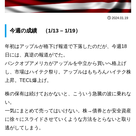
2024.01.19
今週の成績 （1/13 – 1/19）
年初はアップルが格下げ報道で下落したのだが、今週18
日には、真逆の報道がでた。
バンクオブアメリカがアップルを中立から買いへ格上げ
し、市場はハイテク祭り。アップルはもちろんハイテク株
上昇。TECL爆上げ。
株の保有は続けておかないと、こういう急騰の波に乗れな
い。
一気にまとめて売ってはいけない。株→債券とか安全資産
に徐々にスライドさせていくような方法をとらないと取り
逃がしてしまう。