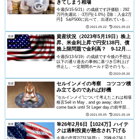
きてしまう相場
今週(5/15-5/21）の成績です評価額：292
万円先週比：-3万円(-1.0%)【除：入金2万
円】 S&P500に比べて、出遅れている
NASDAQNASDAQが上昇するときのタイ
2021.05.22
2021.05.23
ミングを逃したくないので、ポートフォ
リオはすでにQQQ、T...
資産状況（2023年5月19日）株上
投資
昇、米金利上昇で円安138円、債
務上限問題で金利高？ 9-12月底
予想 資産+11万円
今週(5/13-5/19）の成績です今後の予想は
以下の通り過去の事例に基づき①利上げ
停止し、一定期間ホールド②そのうち、
失業率が徐々に悪化③失業率の悪化加速
2023.05.20
（スパイラルアップ）④②③が観測後、
金利引き下げ開始⑤④とほぼ同時に株価
セルインメイの考察 コツコツ積
投資
下落開始⑥金...
み立てるのであれば好機
”セルインメイ”について考えたこれは相場
格言Sell in May , and go away; don’t
come back until St Leger day.の前半部分
を抜き出した言葉だ5月が相場の高値とな
2021.05.05
2021.05.16
ることを言っている発生原...
🎯26年2月6日【1024万】ハイテ
投資
クは過剰投資が懸念され下げる
今週の売買2/2313A買い 20株＠234.1