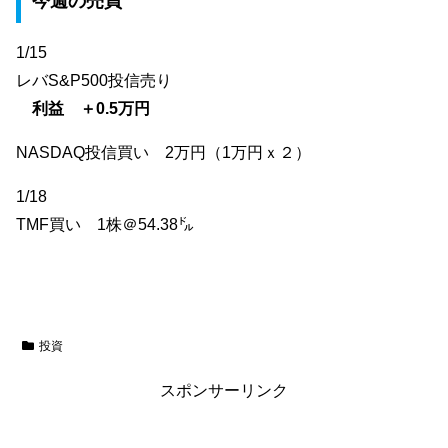
今週の売買
1/15
レバS&P500投信売り
利益 ＋0.5万円
NASDAQ投信買い 2万円（1万円ｘ２）
1/18
TMF買い 1株＠54.38㌦
投資
スポンサーリンク