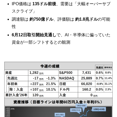
IPO価格は
135ドル前後
、需要は「大幅オーバーサブ
スクライブ」
調達額は
約750億ドル
、評価額は
約1.8兆ドル
の可能
性
6月12日取引開始見通し
で、AI・半導体に偏っていた
資金が一部シフトするとの観測