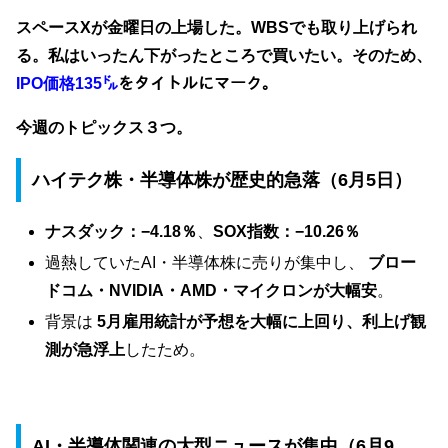
スペースXが金曜日の上場した。WBSでも取り上げられ
る。私はいったん下がったところで買いたい。そのため、
IPO価格135㌦
をタイトルにマーク。
今週のトピックス３つ。
ハイテク株・半導体株が歴史的急落（6月5日）
ナスダック：−4.18％
、
SOX指数：−10.26％
過熱していたAI・半導体株に売りが集中し、
ブロー
ドコム・NVIDIA・AMD・マイクロンが大幅安
。
背景は
5月雇用統計が予想を大幅に上回り、利上げ観
測が急浮上
したため。
AI・半導体関連の大型ニュースが集中（6月9