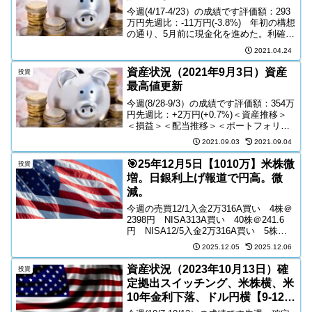
今週(4/17-4/23）の成績です評価額：293
万円先週比：-11万円(-3.8%) 年初の構想
の通り、5月前に現金化を進めた。利確で
譲渡益税が米国と日本で二重にかかる。
2021.04.24
税金による目減り分が今週のマイナス要
因であり、株価は先週末から変動な...
資産状況（2021年9月3日）資産
投資
最高値更新
今週(8/28-9/3）の成績です評価額：354万
円先週比：+2万円(+0.7%)＜資産推移＞
＜損益＞＜配当推移＞＜ポートフォリオ
＞＜現金比率＞米国株・日本株の推移＜
2021.09.03
2021.09.04
S&P500＞先週比：+1.5％＜NSADAQ＞
先週比：+1.5％＜日経＞...
🎯25年12月5日【1010万】米株微
投資
増。日銀利上げ報道で円高。微
減。
今週の売買12/1入金2万316A買い 4株＠
2398円 NISA313A買い 40株＠241.6
円 NISA12/5入金2万316A買い 5株＠
2381円 NISA313A買い 40株＠240.4
2025.12.05
2025.12.06
円 NISAFANG＋ 2万円 積立N...
資産状況（2023年10月13日）確
投資
定拠出スイッチング、米株横、米
10年金利下落、ドル円横【9-12月
底予想】 資産+10万円