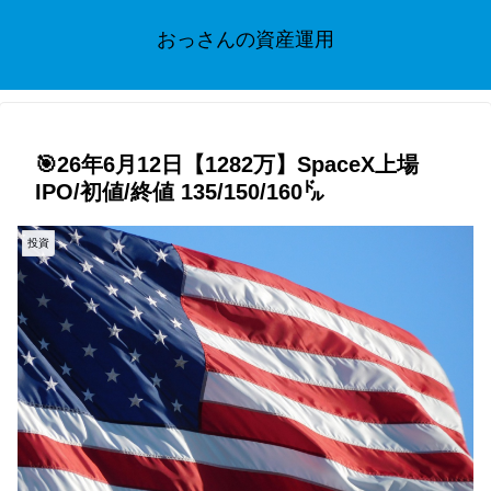
おっさんの資産運用
🎯26年6月12日【1282万】SpaceX上場
IPO/初値/終値 135/150/160㌦
投資