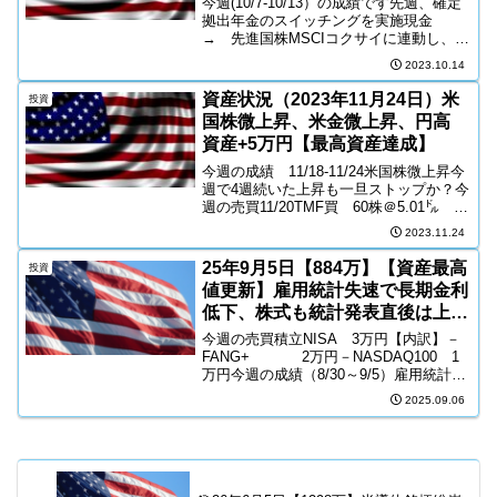
今週(10/7-10/13）の成績です先週、確定
拠出年金のスイッチングを実施現金
→ 先進国株MSCIコクサイに連動し、
44,489円で購入今期は景気後退による株
2023.10.14
価下落局面があると、昨年末に想定して
現金化していたが、予想とは逆に、AIブ
資産状況（2023年11月24日）米
投資
ーム...
国株微上昇、米金微上昇、円高
資産+5万円【最高資産達成】
今週の成績 11/18-11/24米国株微上昇今
週で4週続いた上昇も一旦ストップか？今
週の売買11/20TMF買 60株＠5.01㌦
NISA11/22投信レバナス売 +0.5万円投
2023.11.24
信全世界株売 +0.1万円→合計15万円現
金化PFF買 1...
25年9月5日【884万】【資産最高
投資
値更新】雇用統計失速で長期金利
低下、株式も統計発表直後は上げ
るが終盤下落の金曜日
今週の売買積立NISA 3万円【内訳】－
FANG+ 2万円－NASDAQ100 1
万円今週の成績（8/30～9/5）雇用統計待
ちに待った予想割れ７万５千人予想 ➡ ２
2025.09.06
万２千人の結果雇用統計の発表を受け
て、直後の市場の動きは株価上昇。...