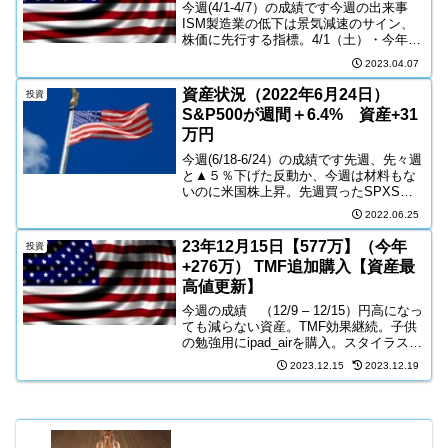
今週(4/1-4/7）の成績です今週の出来事
ISM製造業の低下は景気減速のサイン、
株価に先行する指標。4/1（土）・今年の
高値に NASDAQが続伸---約2カ月ぶりに
2023.04.07
今年の高値を更新しました。S&P500も
高値に接近。3月中旬は金融システ...
資産状況（2022年6月24日）
投資
S&P500が週間＋6.4% 資産+31
万円
今週(6/18-6/24）の成績です先週、先々週
と▲５％下げた反動か、今週は材料もな
いのに米国株上昇。先週買ったSPXSが
悔やまれる。そろそろ米国中間選挙（11
2022.06.25
月）に向けて、インフレ抑制され、その
あと財政出動で株価が上がるという報道
23年12月15日【577万】（今年
投資
が欲しい...
+276万） TMF追加購入【資産最
高値更新】
今週の成績 （12/9 – 12/15）円高になっ
ても減らない資産。TMF効果継続。子供
の勉強用にipad_airを購入。スタイラスペ
ンつけて合計１３万円。子供の勉強の励
2023.12.15
2023.12.19
みになれば、とても安いと感じる。しか
し、ipadって勉強会にも進出して...