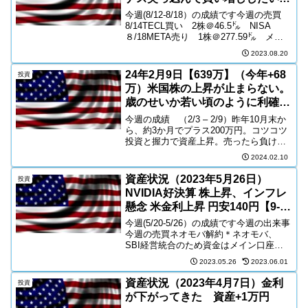
【9-12月底予想】 資産-18万円
今週(8/12-8/18）の成績です今週の売買
8/14TECL買い 2株＠46.5㌦ NISA
８/18META売り 1株＠277.59㌦ メイ
ン特定買い単価＠239.3㌦ ＋38㌦
2023.08.20
24年2月9日【639万】（今年+68
投資
万）米国株の上昇が止まらない。
歳のせいか若い頃のように利確も
考えない。握力UP
今週の成績 （2/3 – 2/9）昨年10月末か
ら、約3か月でプラス200万円。コツコツ
投資と握力で資産上昇。売ったら負けの
ゲーム。今週の売買なし
2024.02.10
資産状況（2023年5月26日）
投資
NVIDIA好決算 株上昇、インフレ
懸念 米金利上昇 円安140円【9-
12月底予想】 資産+19万円【資産
今週(5/20-5/26）の成績です今週の出来事
記録更新】
今週の売買ネオモバ解約＊ネオモバ、
SBI経営統合のため資金はメイン口座へ
移動応援クリックお願いします
2023.05.26
2023.06.01
資産状況（2023年4月7日）金利
投資
が下がってきた 資産+1万円