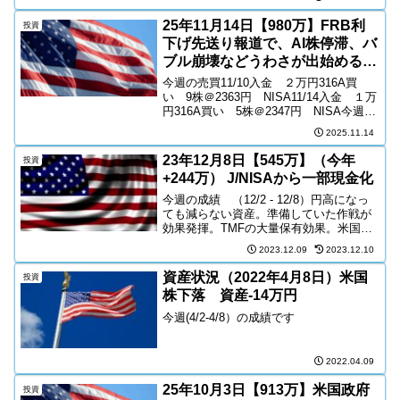
25年11月14日【980万】FRB利
投資
下げ先送り報道で、AI株停滞、バ
ブル崩壊などうわさが出始める
【買い継続】
今週の売買11/10入金 ２万円316A買
い 9株＠2363円 NISA11/14入金 １万
円316A買い 5株＠2347円 NISA今週の
成績（11/8～11/14）AIバブルあおりの
2025.11.14
SNSが増えてくる。ショートのバーリー
が示した、AI大...
23年12月8日【545万】（今年
投資
+244万） J/NISAから一部現金化
今週の成績 （12/2 - 12/8）円高になっ
ても減らない資産。準備していた作戦が
効果発揮。TMFの大量保有効果。米国金
利低下→円高＆債券高（ ｘ3倍レバ ）今
2023.12.09
2023.12.10
週は円高転換の起点になるかと思い、一
部株式を売却。その先、円転しようとし
資産状況（2022年4月8日）米国
投資
たが、...
株下落 資産-14万円
今週(4/2-4/8）の成績です
2022.04.09
25年10月3日【913万】米国政府
投資