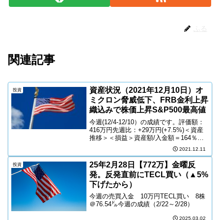
ふる
関連記事
資産状況（2021年12月10日）オ
投資
ミクロン脅威低下、FRB金利上昇
織込みで株価上昇S&P500最高値
今週(12/4-12/10）の成績です。評価額：
416万円先週比：+29万円(+7.5%)＜資産
推移＞＜損益＞資産額/入金額＝164％＜
配当推移＞＜ポートフォリオ＞＜現金比
2021.12.11
率＞米国株・日本株の推移＜S&P500＞
先週比：+2.8％＜NSAD...
25年2月28日【772万】金曜反
投資
発。反発直前にTECL買い（▲5%
下げたから）
今週の売買入金 10万円TECL買い 8株
＠76.54㌦今週の成績（2/22～2/28）
2025.03.02