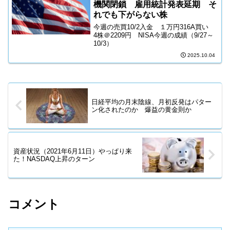
機関閉鎖 雇用統計発表延期 そ
れでも下がらない株
今週の売買10/2入金 １万円316A買い
4株＠2209円 NISA今週の成績（9/27～
10/3）
2025.10.04
日経平均の月末陰線、月初反発はパター
ン化されたのか 爆益の黄金則か
資産状況（2021年6月11日）やっぱり来
た！NASDAQ上昇のターン
コメント