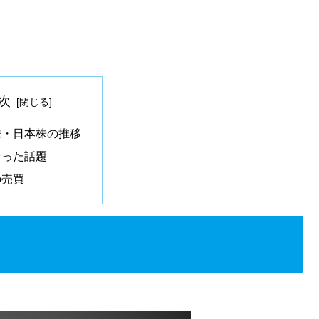
次
株・日本株の推移
なった話題
の売買