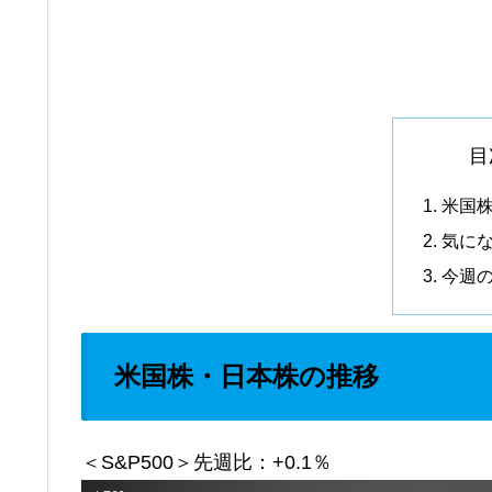
目
米国
気に
今週
米国株・日本株の推移
＜S&P500＞先週比：+0.1％