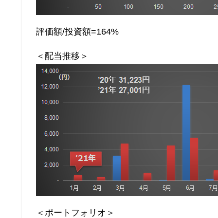
評価額/投資額=164%
＜配当推移＞
＜ポートフォリオ＞