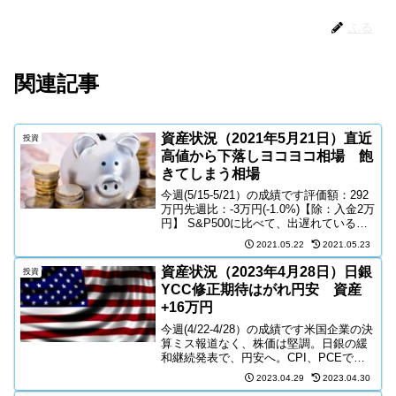
ふる
関連記事
資産状況（2021年5月21日）直近
投資
高値から下落しヨコヨコ相場 飽
きてしまう相場
今週(5/15-5/21）の成績です評価額：292
万円先週比：-3万円(-1.0%)【除：入金2万
円】 S&P500に比べて、出遅れている
NASDAQNASDAQが上昇するときのタイ
2021.05.22
2021.05.23
ミングを逃したくないので、ポートフォ
リオはすでにQQQ、T...
資産状況（2023年4月28日）日銀
投資
YCC修正期待はがれ円安 資産
+16万円
今週(4/22-4/28）の成績です米国企業の決
算ミス報道なく、株価は堅調。日銀の緩
和継続発表で、円安へ。CPI、PCEで騒
いでいた半年前が嘘のようにインフレに
2023.04.29
2023.04.30
対しての報道が静まり返っている。米国