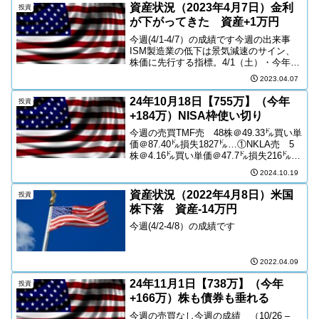
債の利上げがあと、１，２回と最終回が
資産状況（2023年4月7日）金利
投資
見えてき...
が下がってきた 資産+1万円
今週(4/1-4/7）の成績です今週の出来事
ISM製造業の低下は景気減速のサイン、
株価に先行する指標。4/1（土）・今年の
高値に NASDAQが続伸---約2カ月ぶりに
2023.04.07
今年の高値を更新しました。S&P500も
高値に接近。3月中旬は金融システ...
24年10月18日【755万】（今年
投資
+184万）NISA枠使い切り
今週の売買TMF売 48株＠49.33㌦買い単
価＠87.40㌦損失1827㌦…①NKLA売 5
株＠4.16㌦買い単価＠47.7㌦損失216㌦…
②上記の合算①＋②2043㌦これは先週の
2024.10.19
利益と相殺➡源泉徴収税を0とした。
QQQ買 11株＠498...
資産状況（2022年4月8日）米国
投資
株下落 資産-14万円
今週(4/2-4/8）の成績です
2022.04.09
24年11月1日【738万】（今年
投資
+166万）株も債券も垂れる
今週の売買なし今週の成績 （10/26 –