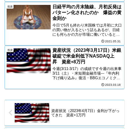
なったニュースロビンフッドのニュース
が収束すると、株価は勢いよく上昇。...
日経平均の月末陰線、月初反発は
投資
パターン化されたのか 爆益の黄
金則か
今日で5月も終わり米国株では月初に大口
の買い物が入るという話もあるが、日経
にも何らかの力が市場に働いているとみ
るべき、パターン化された値動きが観察
2021.05.31
できる以下のチャートは、月替わりのタ
イミングで前後2日間のローソク足をのせ
資産状況（2023年3月17日）米銀
投資
たチャートとなる月末...
破綻で米金利低下NASDAQ上
昇 資産+8万円
今週(3/11-3/17）の成績です今週の出来事
3/11（土）・米短期金融市場---『年内利
下げ織り込み』復活・BBGエコノミクス-
--3月FOMC、50bp利上げ予想・サマーズ
2023.03.18
元財務長官---FEDターミナルレート、
『6%以上』となる確率...
資産状況（2023年4月7日）金利が下がっ
てきた 資産+1万円