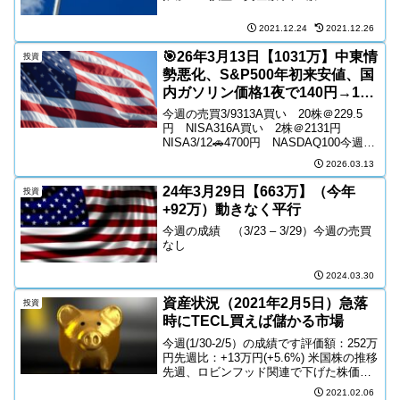
配当推移＞＜ポートフォリオ＞＜現金比
率＞米国株・日本株の推移＜S&P500＞
2021.12.24
2021.12.26
先週比：+2.3％＜NSA...
🎯26年3月13日【1031万】中東情
投資
勢悪化、S&P500年初来安値、国
内ガソリン価格1夜で140円→170
円へ
今週の売買3/9313A買い 20株＠229.5
円 NISA316A買い 2株＠2131円
NISA3/12🚗4700円 NASDAQ100今週の
成績（3/7～3/13）今週のトピックス3
2026.03.13
つ。1. イラン情勢の緊迫化で株式市場が
下落 イラン...
24年3月29日【663万】（今年
投資
+92万）動きなく平行
今週の成績 （3/23 – 3/29）今週の売買
なし
2024.03.30
資産状況（2021年2月5日）急落
投資
時にTECL買えば儲かる市場
今週(1/30-2/5）の成績です評価額：252万
円先週比：+13万円(+5.6%) 米国株の推移
先週、ロビンフッド関連で下げた株価指
数は、今週、一転して最高値更新。気に
2021.02.06