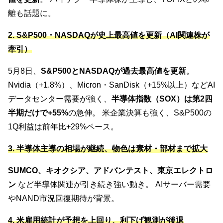
離も話題に。
2. S&P500・NASDAQが史上最高値を更新（AI関連株が
牽引）
5月8日、
S&P500とNASDAQが過去最高値を更新
。
Nvidia（+1.8%）、Micron・SanDisk（+15%以上）などAI
データセンター需要が強く、
半導体指数（SOX）は第2四
半期だけで+55%
の急伸。 米企業決算も強く、S&P500の
1Q利益は前年比+29%ペース。
3. 半導体主導の相場が継続、物色は素材・部材まで拡大
SUMCO、キオクシア、アドバンテスト、東京エレクトロ
ン
など半導体関連が引き続き強い動き。 AIサーバー需要
やNAND市況回復期待が背景。
4. 米雇用統計が予想を上回り、利下げ観測が後退