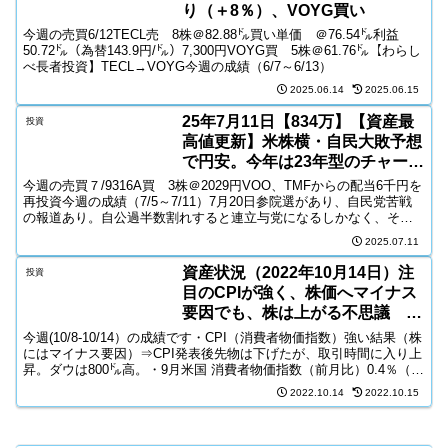
り（＋8％）、VOYG買い
今週の売買6/12TECL売 8株＠82.88㌦買い単価 ＠76.54㌦利益
50.72㌦（為替143.9円/㌦）7,300円VOYG買 5株＠61.76㌦【わらし
べ長者投資】TECL→VOYG今週の成績（6/7～6/13）
2025.06.14
2025.06.15
25年7月11日【834万】【資産最
投資
高値更新】米株横・自民大敗予想
で円安。今年は23年型のチャート
か。
今週の売買７/9316A買 3株＠2029円VOO、TMFからの配当6千円を
再投資今週の成績（7/5～7/11）7月20日参院選があり、自民党苦戦
の報道あり。自公過半数割れすると連立与党になるしかなく、その
場合は野党の要求を呑むため、予算拡...
2025.07.11
資産状況（2022年10月14日）注
投資
目のCPIが強く、株価へマイナス
要因でも、株は上がる不思議 資
産-8万円
今週(10/8-10/14）の成績です・CPI（消費者物価指数）強い結果（株
にはマイナス要因）⇒CPI発表後先物は下げたが、取引時間に入り上
昇。ダウは800㌦高。・9月米国 消費者物価指数（前月比）0.4％（予
想 0.2%・前回 0.1%）...
2022.10.14
2022.10.15