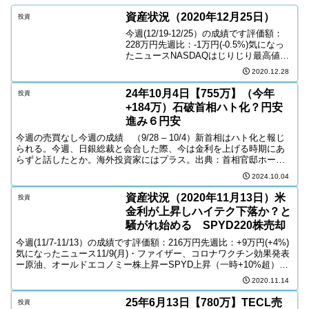
資産状況（2020年12月25日）
投資
今週(12/19-12/25）の成績です評価額：
228万円先週比：-1万円(-0.5%)気になっ
たニュースNASDAQはじりじり最高値獲
得。ハイテク産業は我々の生活に入り込
2020.12.28
んで、衣食住のような存在。発展するし
かないようです。英国で新型コロナ...
24年10月4日【755万】（今年
投資
+184万）石破首相ハト化？円安
進み６円安
今週の売買なし今週の成績 （9/28 – 10/4）新首相はハト化と報じ
られる。今週、日銀総裁と会合した際、今は金利を上げる時期にあ
らずと話したとか。海外投資家にはプラス。出典：首相官邸ホーム
ページ米国雇用統計発表(10/4)。前回4.2%...
2024.10.04
資産状況（2020年11月13日）米
投資
金利が上昇しハイテク下落か？と
騒がれ始める SPYD220株売却
今週(11/7-11/13）の成績です評価額：216万円先週比：+9万円(+4%)
気になったニュース11/9(月)・ファイザー、コロナワクチン効果発表
ー原油、オールドエコノミー株上昇ーSPYD上昇（一時+10%超）
11/10(火)・ダウ＞ナ...
2020.11.14
25年6月13日【780万】TECL売
投資