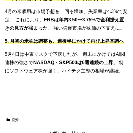
4月の米雇用は市場予想を上回る増加、失業率は4.3%で安
定。 これにより、
FRBは年内3.50〜3.75%で金利据え置
きの見方が強まった
。 強い労働市場が株価の下支えに。
5. 月初の米株は調整も、週後半にかけて再び上昇基調へ
5月4日は中東リスクで下落したが、 週末にかけてはAI関
連株の強さで
NASDAQ・S&P500は6週連続の上昇
。 特
にソフトウェア株が強く、ハイテク主導の相場が継続。
投資