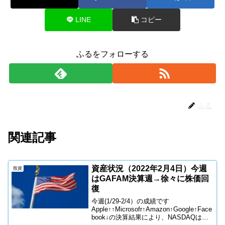
LINE
コピー
ふるをフォローする
ふる
関連記事
資産状況（2022年2月4日）今週
投資
はGAFAM決算週→徐々に株価回
復
今週(1/29-2/4）の成績です
Apple↑↑Microsofr↑Amazon↑Google↑Face
book↓の決算結果により、NASDAQは