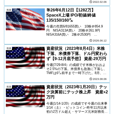
2.4%上昇した今週の出来事・先週の
2022.02.06
FOMCで下げた株価がGAFAMの決算で反
発するただし、F...
🎯26年6月12日【1282万】
投資
SpaceX上場 IPO/初値/終値
135/150/160㌦
今週の売買6/81655買い 10株＠854.9
円 NISA313A買い 20株＠261.9円
NISA316A買い 2株＠2530円
NISA2631買い 1株＠33340円
2026.06.12
NISA6/12🚗🍺4000円 →
NASDAQNASDAQ1...
資産状況（2023年8月4日）米株
投資
下落、米債券下落、ドル円変わら
ず【9-12月底予想】 資産-29万円
今週(7/29-8/4）の成績です米株がおおよ
そ2.5%の下落。米債券も急激に下落し、
TMFは6㌦前半まで一時下げた。8月、9
月は米株弱い時期のため、もう少し調整
2023.08.06
があるか。今週の売買8/3TECL買い ６
株（各3株ｘ2）＠52.5㌦ JNI...
資産状況（2023年1月20日）テッ
投資
ク決算前にテック株上昇 資産+2
万円
今週(1/14-1/20）の成績です今週の出来事
1/14（土）・ビットコイン-昨年11月以来
初の2万ドル超え・サマーズ元米財務長