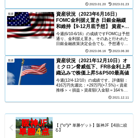
官-「年内のリセッション確率は依然とし
2023.01.20
2023.01.23
て高いものの、FEDの利上げは終わりに
近づいている」・日経新聞-「日銀、懸...
資産状況（2023年6月16日）
投資
FOMC金利据え置き 日銀金融緩
和維持【9-12月底予想】 資産+31
万円【資産記録更新】
今週(6/10-6/16）の成績ですFOMCは予想
通り、金利据え置き。そのあと行われた
日銀金融政策決定会合でも、予想通り金
融緩和維持。日銀の発表で、安心して円
2023.06.16
2023.06.30
安方向へ2円程度。AIバブルで大型テック
の株価上昇と円安が同時に起こっている
資産状況（2021年12月10日）オ
投資
ため、...
ミクロン脅威低下、FRB金利上昇
織込みで株価上昇S&P500最高値
今週(12/4-12/10）の成績です。評価額：
416万円先週比：+29万円(+7.5%)＜資産
推移＞＜損益＞資産額/入金額＝164％＜
配当推移＞＜ポートフォリオ＞＜現金比
2021.12.11
率＞米国株・日本株の推移＜S&P500＞
先週比：+2.8％＜NSAD...
【 (^o^)/* 単勝ゲット】阪神JF【4頭に絞
る】