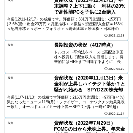
資産状況（2021年12月17日）年
末調整？上下に動く 利益の20%
で高性能PCを子供に2台購入
今週(12/11-12/17）の成績です。評価額：381万円先週比：-15万円
(-3.6%)除：出金20万円＜資産推移＞＜損益＞資産額/入金額＝163％
＜配当推移＞＜ポートフォリオ＞＜現金比率＞米国株・日本株の推
移＜S&P500＞先週比：-...
2021.12.18
長期投資の状況（4/17時点）
投資
ドルコスト平均法をベースに高配当米国
株へ投資して配当収入を目指します。将
来的にはFIREまで到達するように、長期
投資の有利性をブログに記録していきま
2020.04.19
す
資産状況（2020年11月13日）米
投資
金利が上昇しハイテク下落か？と
騒がれ始める SPYD220株売却
今週(11/7-11/13）の成績です評価額：216万円先週比：+9万円(+4%)
気になったニュース11/9(月)・ファイザー、コロナワクチン効果発表
ー原油、オールドエコノミー株上昇ーSPYD上昇（一時+10%超）
11/10(火)・ダウ＞ナ...
2020.11.14
資産状況（2022年7月29日）
投資
FOMCの日から米株上昇。年末金