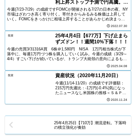
利上昇ストップ予測で円高騰。資
産+21万＆入金1万
今週(7/23-7/29）の成績ですFOMCが開催される7/27の日本の夜、NY
市場はざわつき高く寄り付く。寄付きからみるみる株価は上昇して
いく。FOMCをきっかけに相場上昇することがあらかじめ決まって
いるようだ。それを見て、6/17に買っ...
2022.07.30
25年4月4日【677万】下げ止まら
投資
ずズドン！！週間10%下落！！！
今週の売買3/31316A買 6株＠1,580円 NISA 1万円相当株式が下
落中に、毎週1万円づつ株を購入していく試み。今週の成績（3/29～
4/4）すごい下げが続いているが、トランプ大統領の意向によるもの
（関税によるもの）なので、いつで...
2025.04.08
資産状況（2020年11月20日）
投資
今週(11/14-11/20）の成績です評価額：
215万円先週比：-1万円(-0.4%)気になっ
たニュースなし米国株の推移＜Ｓ＆Ｐ
500 日足 3カ月＞ 先週比：
2020.11.24
3,585⇒3,557(-0.8%)＜NASDAQ 日足
3カ月＞先週比：11...
25年4月25日【710万】潮流逆転。下落時
の積立強化が奏効