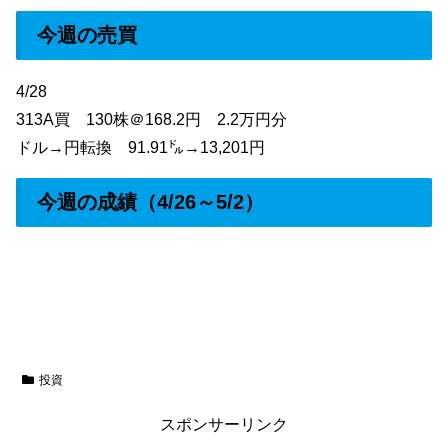
今週の売買
4/28
313A買 130株＠168.2円 2.2万円分
ドル→円転換 91.91㌦→13,201円
今週の成績（4/26～5/2）
投資
スポンサーリンク