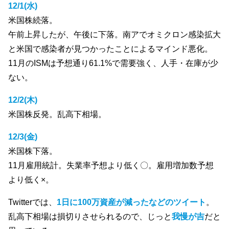
12/1(水)
米国株続落。
午前上昇したが、午後に下落。南アでオミクロン感染拡大
と米国で感染者が見つかったことによるマインド悪化。
11月のISMは予想通り61.1%で需要強く、人手・在庫が少
ない。
12/2(木)
米国株反発。乱高下相場。
12/3(金)
米国株下落。
11月雇用統計。失業率予想より低く〇。雇用増加数予想
より低く×。
Twitterでは、
1日に100万資産が減ったなどのツイート
。
乱高下相場は損切りさせられるので、じっと
我慢が吉
だと