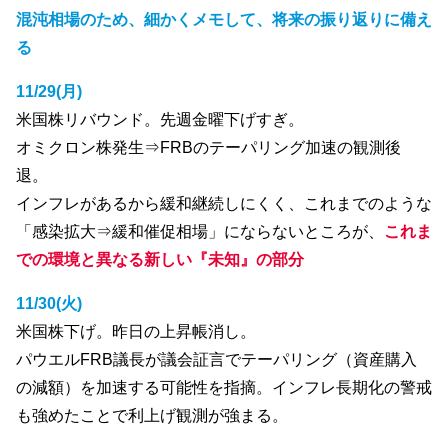
混沌相場のため、細かくメモして、将来の振り返りに備え
る
11/29(月)
米国株リバウンド。先週金曜下げすぎ。
オミクロン株発生⇒FRBのテーパリング加速の観測後
退。
インフレがあるから緩和継続しにくく、これまでのような
「感染拡大⇒緩和催促相場」にならないところが、
これま
での環境と異なる新しい『未知』の部分
11/30(火)
米国株下げ。昨日の上昇帳消し。
パウエルFRB議長が議会証言でテーパリング（資産購入
の減額）を加速する可能性を指摘。インフレ長期化の警戒
も強めたことで利上げ観測が強まる。