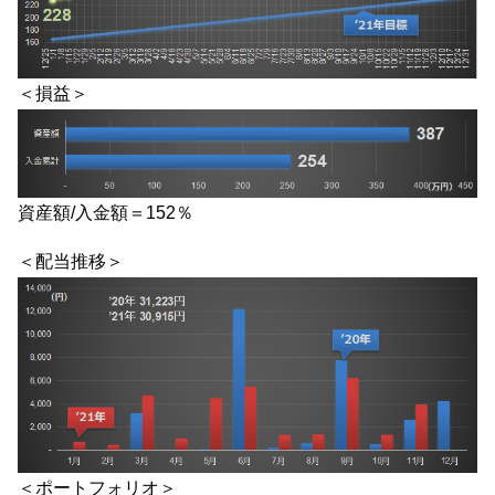
＜損益＞
資産額/入金額＝152％
＜配当推移＞
＜ポートフォリオ＞