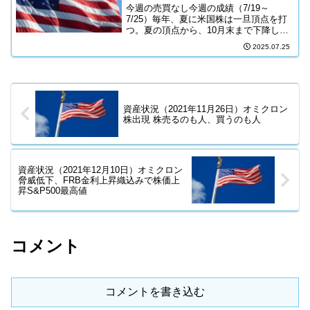
今週の売買なし今週の成績（7/19～
7/25）毎年、夏に米国株は一旦頂点を打
つ。夏の頂点から、10月末まで下降し
て、そこから12月年末に向けて上昇する
2025.07.25
というのが、例年のパターン。来週から
米国株は下落に転じると予想するが、ど
うだろうか？積立金...
資産状況（2021年11月26日）オミクロン
株出現 株売るのも人、買うのも人
資産状況（2021年12月10日）オミクロン
脅威低下、FRB金利上昇織込みで株価上
昇S&P500最高値
コメント
コメントを書き込む