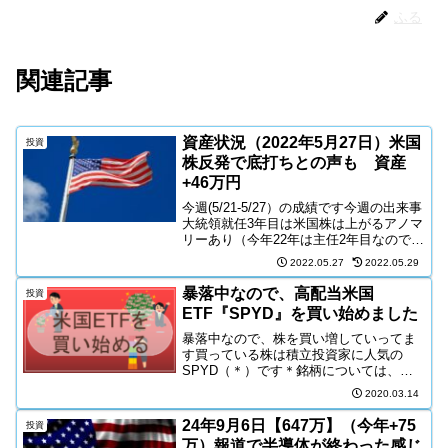
ふる
関連記事
資産状況（2022年5月27日）米国
投資
株反発で底打ちとの声も 資産
+46万円
今週(5/21-5/27）の成績です今週の出来事
大統領就任3年目は米国株は上がるアノマ
リーあり（今年22年は主任2年目なので下
げる）。だから、22年は悲観せずに買お
2022.05.27
2022.05.29
う！という動画が拡散されている。ツイ
ートは今週水曜まで悲観だったが木曜か
暴落中なので、高配当米国
投資
ら上...
ETF『SPYD』を買い始めました
暴落中なので、株を買い増していってま
す買っている株は積立投資家に人気の
SPYD（＊）です＊銘柄については、の
ちほど説明しますまずは、直近のチャー
2020.03.14
トです40ドル近辺で安定していた株価で
すが、本日時点では３０％ぐらい値下が
24年9月6日【647万】（今年+75
投資
りしていますこういう下...
万）報道で半導体が終わった感じ