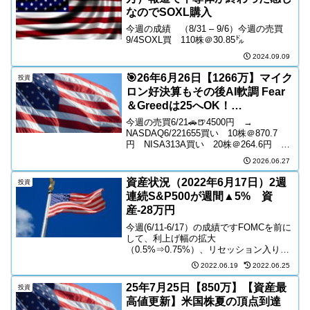
なのでSOXL購入
今週の成績 （8/31 – 9/6）今週の売買
9/4SOXL買 110株＠30.85㌦
2024.09.09
🎯26年6月26日【1266万】マイク
投資
ロン好決算もその後AI軟調 Fear
＆Greedは25へOK！
ExtremeFear
今週の売買6/21🚗🍺4500円 →
NASDAQ6/221655買い 10株＠870.7
円 NISA313A買い 20株＠264.6円
NISA316A買い 2株＠2608円
2026.06.27
NISA6/23316A買い 2株＠2608円
NISA※リバ...
資産状況（2022年6月17日）2週
投資
連続S&P500が週間▲5% 資
産-28万円
今週(6/11-6/17）の成績ですFOMCを前に
して、利上げ幅の拡大
（0.5%⇒0.75%）、リセッション入りな
どの報道飛び交い、利益が出ていた株を
2022.06.19
2022.06.25
売り、リバースETFのSPXSを購入し
た。まだ下げてしまうという頭になり、
25年7月25日【850万】【資産最
投資
毎日の積み立て2...
高値更新】米国株夏の頂点到達