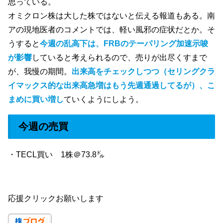
思っている。
オミクロン株は大した株ではないと伝える報道もある。南
アの現地医者のコメントでは、軽い風邪の症状だとか。そ
うすると
今週の乱高下は、FRBのテーパリング加速示唆
が影響
していると考えられるので、売りが出尽くすまで
が、我慢の期間。
出来高をチェックしつつ（セリングクラ
イマックス的な出来高急増はもう先週通過してるが）、こ
まめに買い増し
ていくようにしよう。
今週の売買
・TECL買い 1株＠73.8㌦
応援クリックお願いします