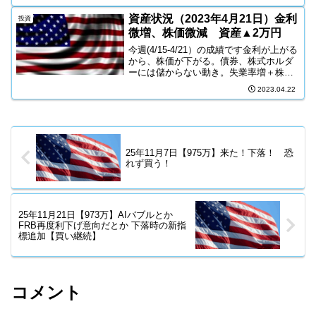
千円 NISA今週の成績（10/11～10/17）
米...
資産状況（2023年4月21日）金利
投資
微増、株価微減 資産▲2万円
今週(4/15-4/21）の成績です金利が上がる
から、株価が下がる。債券、株式ホルダ
ーには儲からない動き。失業率増＋株式
下落＋金利下落のパターンは来るのか。
2023.04.22
このパターンが来ることに対して準備し
ているが。今週は金利が上がることを理
由付けするニ...
25年11月7日【975万】来た！下落！ 恐
れず買う！
25年11月21日【973万】AIバブルとか
FRB再度利下げ意向だとか 下落時の新指
標追加【買い継続】
コメント