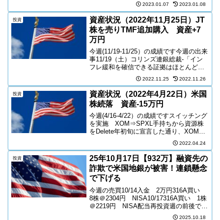
大の単年下げ幅・中国/香港株-単年合計
2023.01.07
2023.01.08
3.9兆ドルの時価総額消失-一方
BLK/JPM/MSなど大手金...
資産状況（2022年11月25日）JT
投資
株を売りTMF追加購入 資産+7
万円
今週(11/19-11/25）の成績です今週の出来
事11/19（土）コリンズ連銀総裁-「イン
フレ緩和を確信できる証拠はほとんど見
当たらない」-「12月FOMCでも引き続き
2022.11.25
2022.11.26
75bp利上げが選択肢となる」米住宅市場-
中古住宅販売件数、前月比5....
資産状況（2022年4月22日）米国
投資
株続落 資産-15万円
今週(4/16-4/22）の成績ですスイッチング
を実施 XOM⇒SPXL手持ちから資源株
をDelete年初旬に宣言した通り、XOMの
売却金額をETFへ移動当初はTECLにしよ
2022.04.24
うとしたが、さすがに弱すぎなので、ま
ずはSPXLに入れた報道による...
25年10月17日【932万】融資先の
投資
詐欺で米国地銀が被害！連鎖懸念
で下げる
今週の売買10/14入金 2万円316A買い
8株＠2304円 NISA10/17316A買い 1株
＠2219円 NISA配当再投資週の前後で
100円下落入金1千円NAS100投信買い 1
2025.10.18