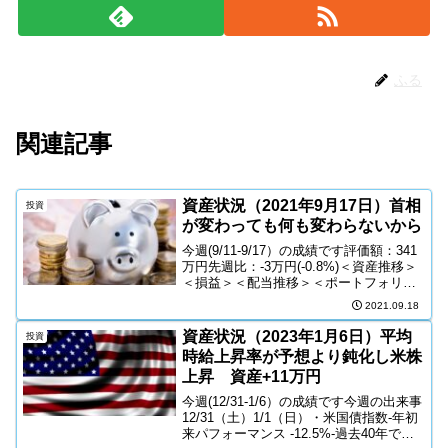
ふる
関連記事
資産状況（2021年9月17日）首相
投資
が変わっても何も変わらないから
今週(9/11-9/17）の成績です評価額：341
万円先週比：-3万円(-0.8%)＜資産推移＞
＜損益＞＜配当推移＞＜ポートフォリオ
＞＜現金比率＞米国株・日本株の推移＜
2021.09.18
S&P500＞先週比：-0.6％＜NSADAQ＞先
週比：-0.5％＜日経...
資産状況（2023年1月6日）平均
投資
時給上昇率が予想より鈍化し米株
上昇 資産+11万円
今週(12/31-1/6）の成績です今週の出来事
12/31（土）1/1（日）・米国債指数-年初
来パフォーマンス -12.5%-過去40年で最