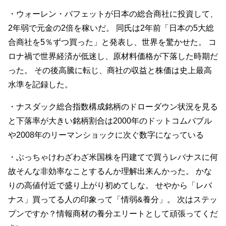
・ウォーレン・バフェットが日本の総合商社に投資して、
2年弱で元金の2倍を稼いだ。 同氏は2年前「日本の5大総
合商社を5％ずつ買った」と発表し、世界を驚かせた。 コ
ロナ禍で世界経済が低迷し、原材料価格が下落した時期だ
った。 その後高騰に転じ、商社の収益と株価は史上最高
水準を記録した。
・ナスダック総合指数構成銘柄のドローダウン状況を見る
と下落率が大きい銘柄割合は2000年のドットコムバブル
や2008年のリーマンショックに次ぐ数字になっている
・
ぶっちゃけわざわざ米国株を円建てで買うレバナスに何
故そんな非効率なことするんか理解出来んかった。 かな
りの高値付近で盛り上がり初めてしな。 せやから「レバ
ナス」買ってる人の印象って「情弱&養分」。 次はステッ
プンですか？
情報商材の養分エリートとして頑張ってくだ