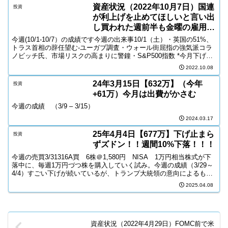
資産状況（2022年10月7日）国連
投資
が利上げを止めてほしいと言い出
し買われた週前半も金曜の雇用統
計で下げる 資産+7万円
今週(10/1-10/7）の成績です今週の出来事10/1（土）・英国の51%、
トラス首相の辞任望む-ユーガブ調査・ウォール街屈指の強気派コラ
ノビッチ氏、市場リスクの高まりに警鐘・S&P500指数 *今月下げ幅
9.3% *2020年3月以来最...
2022.10.08
24年3月15日【632万】（今年
投資
+61万）今月は出費がかさむ
今週の成績 （3/9 – 3/15）
2024.03.17
25年4月4日【677万】下げ止まら
投資
ずズドン！！週間10%下落！！！
今週の売買3/31316A買 6株＠1,580円 NISA 1万円相当株式が下
落中に、毎週1万円づつ株を購入していく試み。今週の成績（3/29～
4/4）すごい下げが続いているが、トランプ大統領の意向によるもの
（関税によるもの）なので、いつで...
2025.04.08
資産状況（2022年4月29日）FOMC前で米