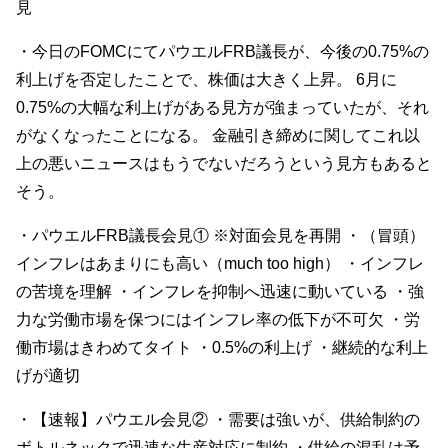
見
・今日のFOMCにてパウエルFRB議長が、今後の0.75%の
利上げを否定したことで、株価は大きく上昇。 6月に
0.75%の大幅な利上げがある見方が強まっていたが、それ
がなくなったことになる。 金融引き締めに関してこれ以
上の悪いニュースはもうでないだろうという見方もあると
そう。
・パウエルFRB議長会見① ※対面会見を再開 ・（冒頭）
インフレはあまりにも高い（much too high） ・インフレ
の苦境を理解 ・インフレを抑制へ迅速に動いている ・強
力な労働市場を保つにはインフレ率の低下が不可欠 ・労
働市場はきわめてタイト ・0.5%の利上げ ・継続的な利上
げが適切
・【速報】パウエル会見② ・需要は強いが、供給制約の
ボトルネックで迅速な生産対応に制約 ・供給の混乱は予