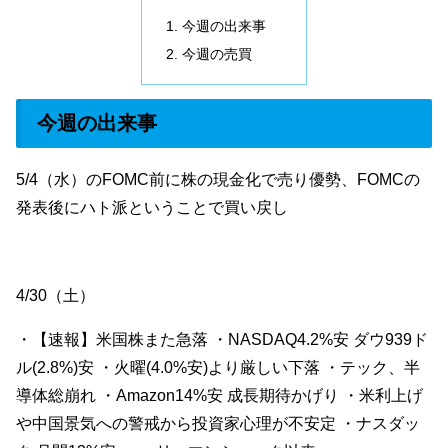
今週の出来事
今週の売買
今週の出来事
5/4（水）のFOMC前に株の現金化で売り優勢、FOMCの
発表後にハト派ということで買い戻し
4/30（土）
・【速報】米国株また急落 ・NASDAQ4.2%安 ダウ939ド
ル(2.8%)安 ・火曜(4.0%安)より厳しい下落 ・テック、半
導体総崩れ ・Amazon14%安 成長期待かげり ・米利上げ
や中国景気への警戒から投資家心理が不安定 ・ナスダッ