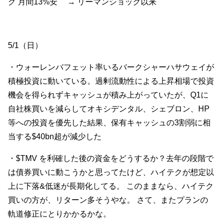
ク 月間13%安 → リーマンショック以来
5/1（日）
・ウォーレンバフェット率いるバークシャーハサウェイが
積極投資に動いている。過剰流動性による上昇相場で投資
機会を得られずキャッシュが積み上がっていたが、Q1に
自社株買いを減らしてオキシデンタル、シェブロン、HP
等への投資を優先した結果、保有キャッシュの3割弱に相
当する$40bn超が減少した
・
$TMV
を利確した後の資金をどうするか？去年の段階で
は債券買いに動こうかと思ってたけど、ハイテクが想定以
上に下落&低迷が長期化してる。 このままなら、ハイテク
買いの方が、リターン多そうやな。 さて、またプランの
軌道修正にとりかかるかな。