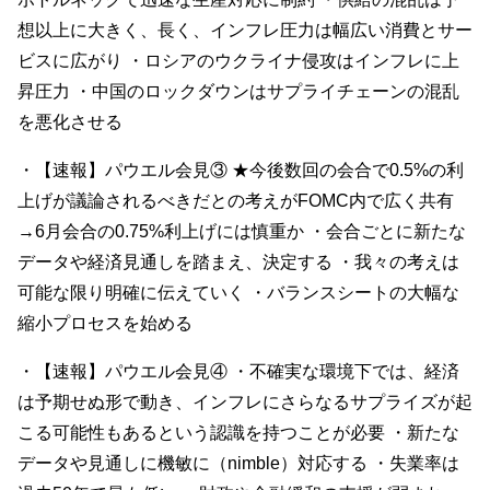
想以上に大きく、長く、インフレ圧力は幅広い消費とサー
ビスに広がり ・ロシアのウクライナ侵攻はインフレに上
昇圧力 ・中国のロックダウンはサプライチェーンの混乱
を悪化させる
・【速報】パウエル会見③ ★今後数回の会合で0.5%の利
上げが議論されるべきだとの考えがFOMC内で広く共有
→6月会合の0.75%利上げには慎重か ・会合ごとに新たな
データや経済見通しを踏まえ、決定する ・我々の考えは
可能な限り明確に伝えていく ・バランスシートの大幅な
縮小プロセスを始める
・【速報】パウエル会見④ ・不確実な環境下では、経済
は予期せぬ形で動き、インフレにさらなるサプライズが起
こる可能性もあるという認識を持つことが必要 ・新たな
データや見通しに機敏に（nimble）対応する ・失業率は