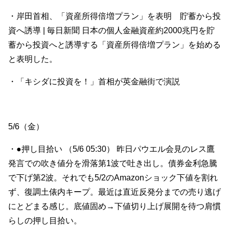
・岸田首相、「資産所得倍増プラン」を表明 貯蓄から投
資へ誘導 | 毎日新聞 日本の個人金融資産約2000兆円を貯
蓄から投資へと誘導する「資産所得倍増プラン」を始める
と表明した。
・「キシダに投資を！」首相が英金融街で演説
5/6（金）
・●押し目拾い （5/6 05:30） 昨日パウエル会見のレス鷹
発言での吹き値分を滑落第1波で吐き出し。債券金利急騰
で下げ第2波。それでも5/2のAmazonショック下値を割れ
ず、復調土俵内キープ。最近は直近反発分までの売り逃げ
にとどまる感じ。底値固め→下値切り上げ展開を待つ肩慣
らしの押し目拾い。