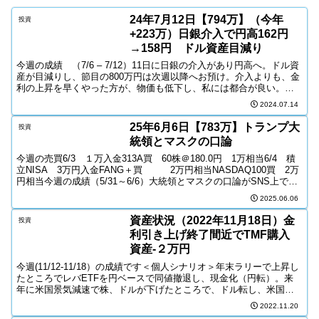
24年7月12日【794万】（今年
投資
+223万）日銀介入で円高162円
→158円 ドル資産目減り
今週の成績 （7/6 – 7/12）11日に日銀の介入があり円高へ。ドル資
産が目減りし、節目の800万円は次週以降へお預け。介入よりも、金
利の上昇を早くやった方が、物価も低下し、私には都合が良い。今
週の売買7/122631買 1株＠22,9...
2024.07.14
25年6月6日【783万】トランプ大
投資
統領とマスクの口論
今週の売買6/3 １万入金313A買 60株＠180.0円 1万相当6/4 積
立NISA 3万円入金FANG＋買 2万円相当NASDAQ100買 2万
円相当今週の成績（5/31～6/6）大統領とマスクの口論がSNS上で繰
り広げられ、TS...
2025.06.06
資産状況（2022年11月18日）金
投資
利引き上げ終了間近でTMF購入
資産-２万円
今週(11/12-11/18）の成績です＜個人シナリオ＞年末ラリーで上昇し
たところでレバETFを円ベースで同値撤退し、現金化（円転）。来
年に米国景気減速で株、ドルが下げたところで、ドル転し、米国株
買い。【追加】金利引き上げが終了する3か月前...
2022.11.20