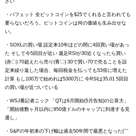
さい
・バフェット 全ビットコインを$25でくれると言われても
要らないだろう。ビットコインは何の価値も生み出せな
い。
・SOXLの買い場 設定来10年ほどの間に4回買い場があっ
た そして今5回目が近い 週足RSIが30近くなったら買い
(赤〇) 70超えたら売り(青〇) 30で買い70で売ることを設
定来繰り返した場合、毎回税金を払っても53倍に増えた
計算 もし100万で始めれば5300万に 今RSIは35.01 5回目
の買い場が近づいている
・WSJ番記者ニック 「QTは6月開始(5月告知)の公算大」
「開始後数ヶ月以内に950億ドルのキャップに到達する見
通し」
・S&Pの年初来の下げ幅は過去50年間で最悪となった(￣