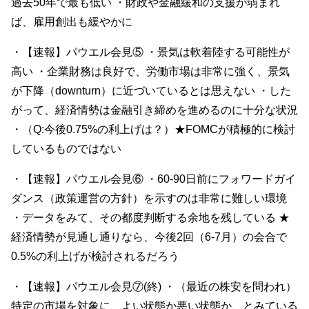
過去50年で最も低い ・財政や金融緩和の支援が弱まれ
ば、雇用創出も緩やかに
・【速報】パウエル会見⑤ ・景気は軟着陸する可能性が
高い ・企業財務は良好で、労働市場は非常に強く、景気
が下降（downturn）に近づいているとは思えない ・した
がって、経済情勢は金融引き締めを進めるのに十分な状況
・（Q:今後0.75%の利上げは？）★FOMCが積極的に検討
しているものではない
・【速報】パウエル会見⑥ ・60-90日前にフォワードガイ
ダンス（政策運営の方針）を示すのは非常に難しい環境
・データをみて、その都度判断する余地を残している ★
経済情勢が見通し通りなら、今後2回（6-7月）の会合で
0.5%の利上げが検討されるだろう
・【速報】パウエル会見⑦(終) ・（最近の株安を問われ）
特定の市場を対象に、よい状態か悪い状態か、とみている