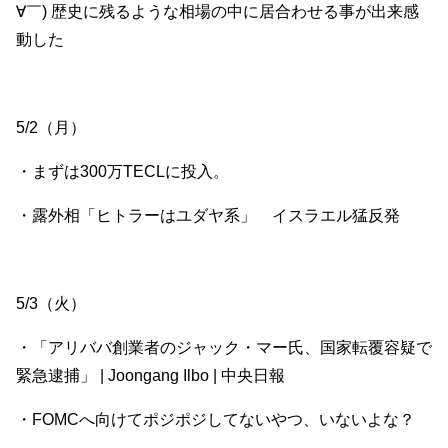
∀￣) 歴史に残るような相場の中に居合わせる事が出来感
動した
5/2（月）
・まずは300万TECLに投入。
・露外相「ヒトラーはユダヤ系」 イスラエル猛反発
5/3（火）
・「アリババ創業者のジャック・マー氏、国家転覆容疑で
緊急逮捕」 | Joongang Ilbo | 中央日報
・FOMCへ向けてポジポジしてないやつ、いないよな？