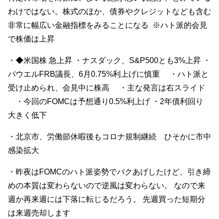
わけではない。株式のほか、債券やクレジットなども含む
非常に幅広い金融指標をみることになる ※ハト派的会見
で株価は上昇
・◆米国株 急上昇 ・ナスダック、S&P500とも3%上昇 ・
パウエルFRB議長、6月0.75%利上げに慎重 ・ハト派と
受け止められ、会見中に株高 ・主な発言は右スライド
・今回のFOMCは予想通り0.5%利上げ ・2年債利回り
大きく低下
・北京市、労働節休暇後もコロナ規制継続 ひそかに市中
感染拡大
・昨夜はFOMCのハト派姿勢でバクあげしたけど、引き締
めの本質は変わらないので逆風は変わらない。 なので来
週か再来週には下落に転じるだろう。 先週買った短期分
は来週売却します