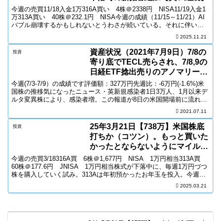
今週の売買11/18入金1万316A買い 4株＠2338円 NISA11/19入金1
万313A買い 40株＠232.1円 NISA今週の成績（11/15～11/21）AI
バブル崩壊するかもしれないとうわさが続いている。それに伴い、
AI関連株...
2025.11.21
資産状況（2021年7月9日）7/8の
投資
寄り底でTECL売らされ、7/8,9の
日経ETF捻出売りのアノマリーを
知らずに日経レバを買ってしまう
今週(7/3-7/9）の成績です評価額：327万円先週比：-6万円(-1.6%)米
国株の推移気になったニュース・英新規感染者1日3万人、1月以来デ
ルタ変異株により、感染者増。この報道が8日の米国開場前に流れ、
米国市場が下げて始まる。===>...
2021.07.11
25年3月21日【738万】米国株底
投資
打ちか（コツン）。もっと買いた
かったとならないようにマイルー
ル。
今週の売買3/18316A買 6株＠1,677円 NISA 1万円相当313A買
60株＠177.6円 JNISA 1万円相当株式が下落中に、毎週1万円づつ
株を購入していく試み。313Aは年初預かったお年玉を投入。今週の
成績（3/15～3/...
2025.03.21