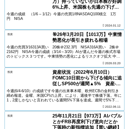
万）持っていないが日本株が好調
6%上昇、米国株も先週の下げを
埋め
今週の成績 （1/6 – 1/12）今週の売買1/8NASDAQ100積立 1万
円 NISA
2024.01.12
🎯26年3月20日【1013万】中東情
投資
勢悪化が長引き疲れる相場
今週の売買3/16313A買い 20株＠232.3円 NISA316A買い 2株＠
2162円 NISA今週の成績（3/14～3/20）AIが選んだ今週の株式市場
のトピックス３つです。中東情勢の悪化によるリスクオフ拡大 中東
地域での緊張が急速...
2026.03.20
資産状況（2022年6月10日）
投資
FOMC10日前から下げる傾向に追
従しSP500が週間▲5% 資産-25
万円
今週(6/4-6/10）の成績です今週の出来事木曜、欧州ECBの金利引き
締め報道。金曜、米国CPIの上昇。により、週後半で株価下落。年に
1，2度しかないと言われている週間5%下落を達成。週間で5%下落
する時期は、そろそろボトムであることのサ...
2022.06.11
25年11月21日【973万】AIバブル
投資
とかFRB再度利下げ意向だとか
下落時の新指標追加【買い継続】