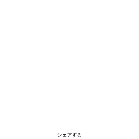
シェアする