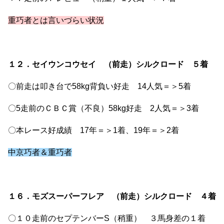
重巧者とは言いづらい状況
１２．セイウンコウセイ （前走）シルクロード ５着
〇前走は叩き台で58kg背負い好走 14人気＝＞5着
〇5走前のＣＢＣ賞（不良）58kg好走 2人気＝＞3着
〇本レース好成績 17年＝＞1着、19年＝＞2着
中京巧者＆重巧者
１６．モズスーパーフレア （前走）シルクロード ４着
〇１０走前のセプテンバーS（稍重） ３馬身差の１着