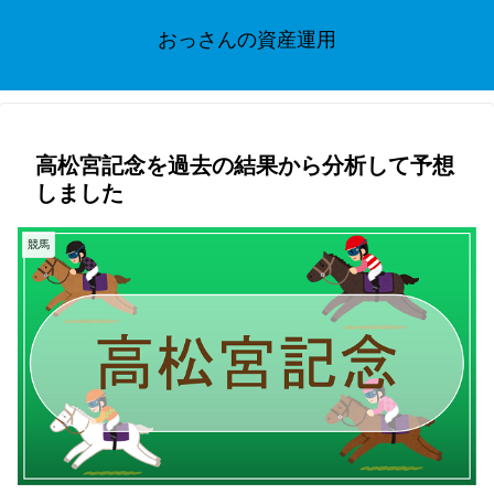
おっさんの資産運用
高松宮記念を過去の結果から分析して予想
しました
競馬