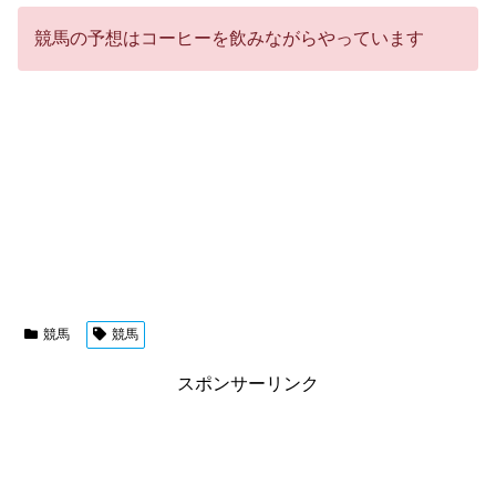
競馬の予想はコーヒーを飲みながらやっています
競馬
競馬
スポンサーリンク