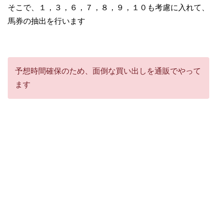
そこで、１，３，６，７，８，９，１０も考慮に入れて、
馬券の抽出を行います
予想時間確保のため、面倒な買い出しを通販でやって
ます