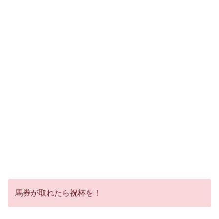
馬券が取れたら祝杯を！