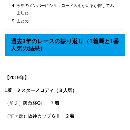
今年のメンバーにシルクロードＳ組がいるか探してみ
ました
まとめ
過去3年のレースの振り返り（1着馬と1番
人気の結果）
【2019年】
1着 ミスターメロディ（３人気）
（前走）阪急杯GⅢ ７
着
（前々走）阪神カップＧⅡ ２
着