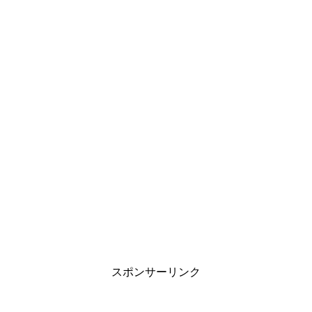
スポンサーリンク