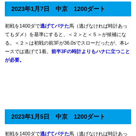
2023年1月7日 中京 1200ダート
初戦を1400ダで
逃げてバテた
馬（逃げなければ時計あっ
てもダメ）を基準にすると、＜２＞と＜５＞が候補にな
る。＜２＞は初戦の前3Fが36.0sでスローだったが、本レ
ースでは逃げて1着。
前半3Fの時計よりもハナに立つこと
が必要。
2023年1月5日 中京 1200ダート
初戦を1400ダで
逃げてバテた
馬（逃げなければ時計あっ