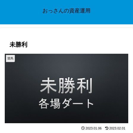
おっさんの資産運用
未勝利
競馬
2023.01.06
2023.02.01