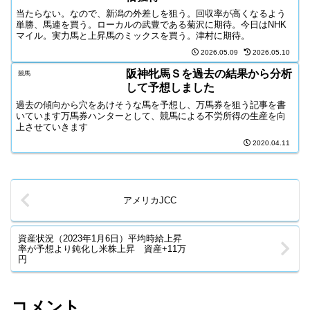
当たらない。なので、新潟の外差しを狙う。回収率が高くなるよう
単勝、馬連を買う。ローカルの武豊である菊沢に期待。今日はNHK
マイル。実力馬と上昇馬のミックスを買う。津村に期待。
2026.05.09
2026.05.10
阪神牝馬Ｓを過去の結果から分析
競馬
して予想しました
過去の傾向から穴をあけそうな馬を予想し、万馬券を狙う記事を書
いています万馬券ハンターとして、競馬による不労所得の生産を向
上させていきます
2020.04.11
アメリカJCC
資産状況（2023年1月6日）平均時給上昇
率が予想より鈍化し米株上昇 資産+11万
円
コメント