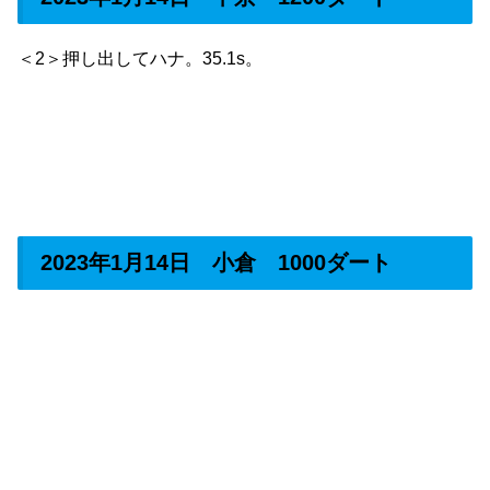
＜2＞押し出してハナ。35.1s。
2023年1月14日 小倉 1000ダート