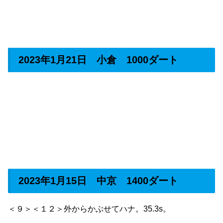
2023年1月21日 小倉 1000ダート
2023年1月15日 中京 1400ダート
＜９＞＜１２＞外からかぶせてハナ。35.3s。