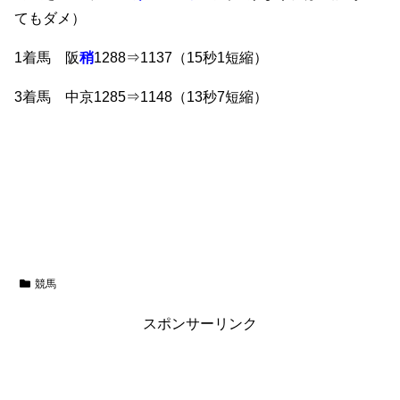
てもダメ）
1着馬 阪
稍
1288⇒1137（15秒1短縮）
3着馬 中京1285⇒1148（13秒7短縮）
競馬
スポンサーリンク