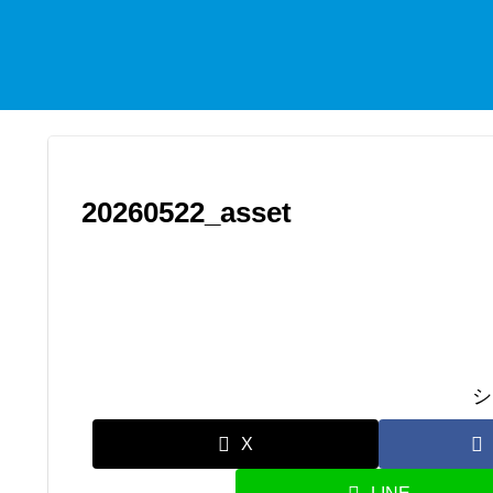
20260522_asset
シ
X