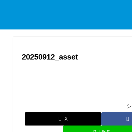
20250912_asset
シ
X