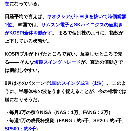
在
になっている。
日経平均で言えば、
キオクシアがトヨタを抜いて時価総額
1位
。
韓国では、
サムスン電子とSKハイニクスの値動き
がKOSPI全体を動かす
。
まるで個別株のように、指数が
上下している状態だ。
KOSPIブルが下げたところで買い、反発したところで売
る—— そんな
短期スイングトレード
が、直近の値動きで
は機能しやすい。
6月はそのパターンで
1回のスイング成功（1泊）
。 このよ
うに、半導体株の波をうまく捉えることが、今の相場では
鍵になりそうだ。
・毎月3万の積立NISA（NAS：1万、FANG：2万）
・毎週1万の成長枠投資（FANG：約5千、SP20：約5千、
SP500：約8千
）