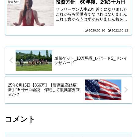
投資方針 60年後、2億3千万円
投資方針
サラリーマン人生20年近くになりました
これからも労働者でなければなりません
これで良かろうはずがありません巷を見
渡せば、早期リタイアを勝ち得た人がち
らほら会社のしくみに早期リタイアの制
2020.05.10
2022.06.12
度があった！わたしもうんざりする仕事
から、どうしたら早期リ...
単勝ゲット_10万馬券_レパードS_ドンイ
ンザムード
25年8月15日【866万】【資産最高値更
新】15日米ロ会談、停戦して復興需要来
るか？
コメント