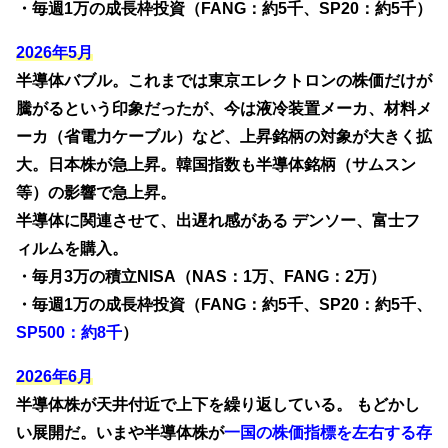
・毎週1万の成長枠投資（FANG：約5千、SP20：約5千）
2026年5月
半導体バブル。これまでは東京エレクトロンの株価だけが
騰がるという印象だったが、今は液冷装置メーカ、材料メ
ーカ（省電力ケーブル）など、上昇銘柄の対象が大きく拡
大。日本株が急上昇。韓国指数も半導体銘柄（サムスン
等）の影響で急上昇。
半導体に関連させて、出遅れ感がある デンソー、富士フ
ィルムを購入。
・毎月3万の積立NISA（NAS：1万、FANG：2万）
・毎週1万の成長枠投資（FANG：約5千、SP20：約5千、
SP500：約8千
）
2026年6月
半導体株が天井付近で上下を繰り返している。 もどかし
い展開だ。いまや半導体株が
一国の株価指標を左右する存