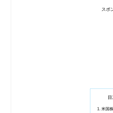
スポ
目
米国