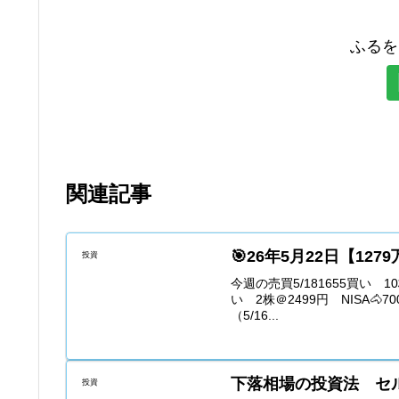
ふるを
関連記事
🎯26年5月22日【12
投資
今週の売買5/181655買い 10株
い 2株＠2499円 NISA🐴7
（5/16...
下落相場の投資法 セ
投資