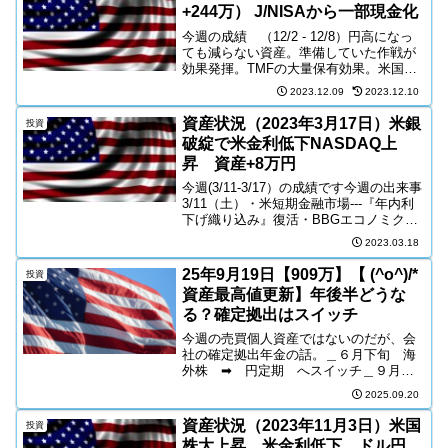
の引き締めを...
+244万） J/NISAから一部現金化
今週の成績 （12/2 - 12/8）円高になっ
ても減らない資産。準備していた作戦が
効果発揮。TMFの大量保有効果。米国金
利低下→円高＆債券高（ ｘ3倍レバ ）今
2023.12.09
2023.12.10
週は円高転換の起点になるかと思い、一
部株式を売却。その先、円転しようとし
資産状況（2023年3月17日）米銀
投資
たが、...
破綻で米金利低下NASDAQ上
昇 資産+8万円
今週(3/11-3/17）の成績です今週の出来事
3/11（土）・米短期金融市場---『年内利
下げ織り込み』復活・BBGエコノミクス-
--3月FOMC、50bp利上げ予想・サマーズ
2023.03.18
元財務長官---FEDターミナルレート、
『6%以上』となる確率...
25年9月19日【909万】【 (^o^)/*
投資
資産最高値更新】年後半どうな
る？確定拠出はスイッチ
今週の売買個人資産ではないのだが、会
社の確定拠出年金の話。＿６月下旬 海
外株 ➡ 円定期 へスイッチ＿９月中
旬 円定期 ➡ 海外株 へスイッチ
2025.09.20
（元に戻す）を行った。今年の夏は下げ
ると思ったのに、下げなかった。海外株
資産状況（2023年11月3日）米国
投資
でホールドしておけばよかっ...
株大上昇、米金利低下、ドル円