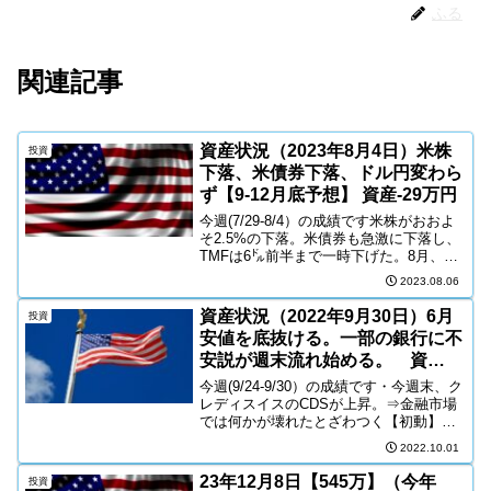
ふる
関連記事
資産状況（2023年8月4日）米株
投資
下落、米債券下落、ドル円変わら
ず【9-12月底予想】 資産-29万円
今週(7/29-8/4）の成績です米株がおおよ
そ2.5%の下落。米債券も急激に下落し、
TMFは6㌦前半まで一時下げた。8月、9
月は米株弱い時期のため、もう少し調整
2023.08.06
があるか。今週の売買8/3TECL買い ６
株（各3株ｘ2）＠52.5㌦ JNI...
資産状況（2022年9月30日）6月
投資
安値を底抜ける。一部の銀行に不
安説が週末流れ始める。 資
産-17万円
今週(9/24-9/30）の成績です・今週末、ク
レディスイスのCDSが上昇。⇒金融市場
では何かが壊れたとざわつく【初動】・
住宅価格は、前月比下落。住宅ローン金
2022.10.01
利６％台で買いにくい【ようやく下
落】・ジェレミーシーゲル教授は、FRB
23年12月8日【545万】（今年
投資