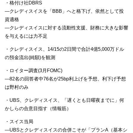
・格付け社DBRS
—クレディスイスを「BBB」へと格下げ、依然として投
資適格
—クレディスイスに対する流動性支援、財務に大きな影響
を与えるには力不足
・クレディスイス、14/15の2日間で合計4億5,000万ドル
の預金流出(純額)を観測
・ロイター調査(3月FOMC)
—82名の回答者中76名が25bp利上げを予想、利下げ予想
は野村のみ
・UBS、クレディスイス、「遅くとも日曜夜までに」何
かしらの合意目指す（情報筋）
・スイス当局
—UBSとクレディスイスの合併こそが「プランA（基本シ