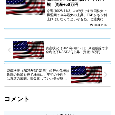
横 資産+50万円
今週(10/28-11/3）の成績です米国株大上
昇週間で今年最大の上昇。FRBがもう利
上げはしなくてよいかもね。と週央に言
った後に、金曜の雇用統計が景気後退を
2023.11.07
示す数値。完璧に株に有利な状況がそろ
い、爆上げ達成。ハードランディングか
ソフトラン...
資産状況（2023年3月17日）米銀破綻で米
金利低下NASDAQ上昇 資産+8万円
資産状況（2023年3月31日）銀行の危機は
政府の救済を経て株高に。年初の予想と
は真逆の展開。現金化していた分が取り
逃しに 資産+22万円
コメント